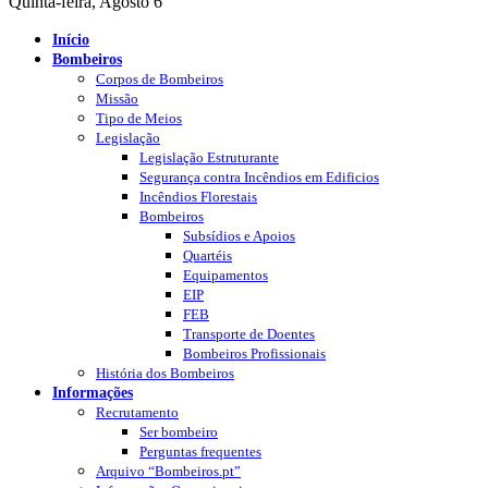
Quinta-feira, Agosto 6
Início
Bombeiros
Corpos de Bombeiros
Missão
Tipo de Meios
Legislação
Legislação Estruturante
Segurança contra Incêndios em Edificios
Incêndios Florestais
Bombeiros
Subsídios e Apoios
Quartéis
Equipamentos
EIP
FEB
Transporte de Doentes
Bombeiros Profissionais
História dos Bombeiros
Informações
Recrutamento
Ser bombeiro
Perguntas frequentes
Arquivo “Bombeiros.pt”