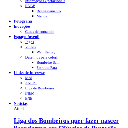
Informações Operacionais
RNBP
Recenseamento
Manual
Fotografia
Inovações
Guias de comando
Espaço Juvenil
Jogos
Videos
Walt Disney
Desenhos para colorir
Bombeiro Sam
Patrulha Pata
Links de Interesse
MAI
ANEPC
Liga de Bombeiros
INEM
ENB
Notícias
Atual
Liga dos Bombeiros quer fazer nascer