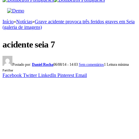
Início
»
Notícias
»
Grave acidente provoca três feridos graves em Seia
(galeria de imagens)
acidente seia 7
Postado por:
Daniel Rocha
06/08/14 - 14:03
Sem comentários
1 Leitura mínima
Partilhar
Facebook
Twitter
LinkedIn
Pinterest
Email