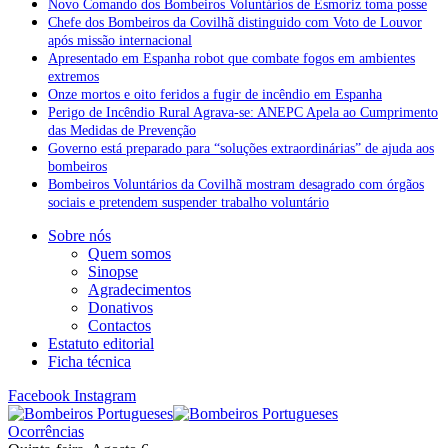
Novo Comando dos Bombeiros Voluntários de Esmoriz toma posse
Chefe dos Bombeiros da Covilhã distinguido com Voto de Louvor
após missão internacional
Apresentado em Espanha robot que combate fogos em ambientes
extremos
Onze mortos e oito feridos a fugir de incêndio em Espanha
Perigo de Incêndio Rural Agrava-se: ANEPC Apela ao Cumprimento
das Medidas de Prevenção
Governo está preparado para “soluções extraordinárias” de ajuda aos
bombeiros
Bombeiros Voluntários da Covilhã mostram desagrado com órgãos
sociais e pretendem suspender trabalho voluntário
Sobre nós
Quem somos
Sinopse
Agradecimentos
Donativos
Contactos
Estatuto editorial
Ficha técnica
Facebook
Instagram
Ocorrências