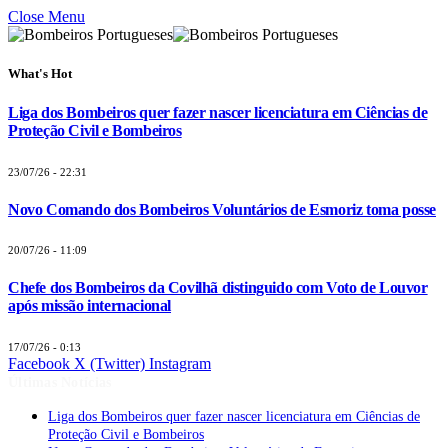
Close Menu
What's Hot
Liga dos Bombeiros quer fazer nascer licenciatura em Ciências de
Proteção Civil e Bombeiros
23/07/26 - 22:31
Novo Comando dos Bombeiros Voluntários de Esmoriz toma posse
20/07/26 - 11:09
Chefe dos Bombeiros da Covilhã distinguido com Voto de Louvor
após missão internacional
17/07/26 - 0:13
Facebook
X (Twitter)
Instagram
Últimas Notícias
Liga dos Bombeiros quer fazer nascer licenciatura em Ciências de
Proteção Civil e Bombeiros