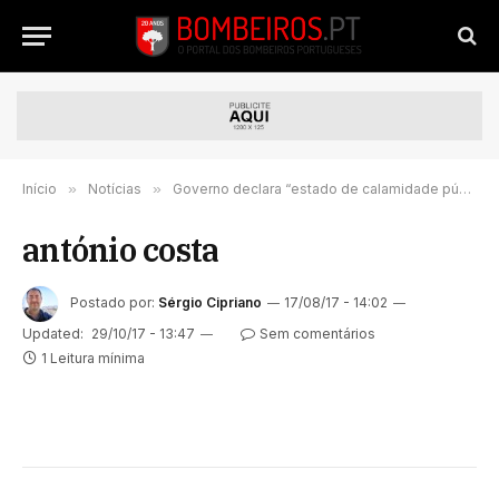
Início
»
Notícias
»
Governo declara “estado de calamidade pública” com efeitos preventivos em algumas zonas do país
antónio costa
Postado por:
Sérgio Cipriano
17/08/17 - 14:02
Updated:
29/10/17 - 13:47
Sem comentários
1 Leitura mínima