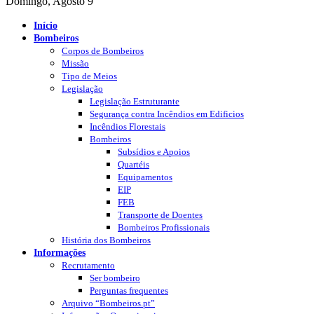
Domingo, Agosto 9
Início
Bombeiros
Corpos de Bombeiros
Missão
Tipo de Meios
Legislação
Legislação Estruturante
Segurança contra Incêndios em Edificios
Incêndios Florestais
Bombeiros
Subsídios e Apoios
Quartéis
Equipamentos
EIP
FEB
Transporte de Doentes
Bombeiros Profissionais
História dos Bombeiros
Informações
Recrutamento
Ser bombeiro
Perguntas frequentes
Arquivo “Bombeiros.pt”