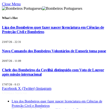
Close Menu
What's Hot
Liga dos Bombeiros quer fazer nascer licenciatura em Ciências de
Proteção Civil e Bombeiros
23/07/26 - 22:31
Novo Comando dos Bombeiros Voluntários de Esmoriz toma posse
20/07/26 - 11:09
Chefe dos Bombeiros da Covilhã distinguido com Voto de Louvor
após missão internacional
17/07/26 - 0:13
Facebook
X (Twitter)
Instagram
Últimas Notícias
Liga dos Bombeiros quer fazer nascer licenciatura em Ciências de
Proteção Civil e Bombeiros