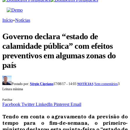
Início
»
Notícias
Governo declara “estado de
calamidade pública” com efeitos
preventivos em algumas zonas do
país
Postado por:
Sérgio Cipriano
17/08/17 - 14:03
Sem comentários
3
NOTÍCIAS
Leitura mínima
Partilhar
Facebook
Twitter
LinkedIn
Pinterest
Email
Tendo em conta o agravamento da previsão do
tempo para o fim-de-semana, o primeiro-
ministro declarou esta quinta-feira o “estado de