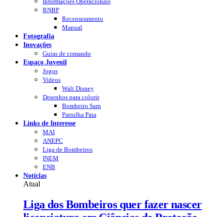
Informações Operacionais
RNBP
Recenseamento
Manual
Fotografia
Inovações
Guias de comando
Espaço Juvenil
Jogos
Videos
Walt Disney
Desenhos para colorir
Bombeiro Sam
Patrulha Pata
Links de Interesse
MAI
ANEPC
Liga de Bombeiros
INEM
ENB
Notícias
Atual
Liga dos Bombeiros quer fazer nascer