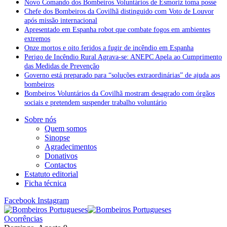
Novo Comando dos Bombeiros Voluntários de Esmoriz toma posse
Chefe dos Bombeiros da Covilhã distinguido com Voto de Louvor
após missão internacional
Apresentado em Espanha robot que combate fogos em ambientes
extremos
Onze mortos e oito feridos a fugir de incêndio em Espanha
Perigo de Incêndio Rural Agrava-se: ANEPC Apela ao Cumprimento
das Medidas de Prevenção
Governo está preparado para “soluções extraordinárias” de ajuda aos
bombeiros
Bombeiros Voluntários da Covilhã mostram desagrado com órgãos
sociais e pretendem suspender trabalho voluntário
Sobre nós
Quem somos
Sinopse
Agradecimentos
Donativos
Contactos
Estatuto editorial
Ficha técnica
Facebook
Instagram
Ocorrências