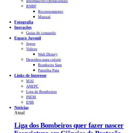
Informações Operacionais
RNBP
Recenseamento
Manual
Fotografia
Inovações
Guias de comando
Espaço Juvenil
Jogos
Videos
Walt Disney
Desenhos para colorir
Bombeiro Sam
Patrulha Pata
Links de Interesse
MAI
ANEPC
Liga de Bombeiros
INEM
ENB
Notícias
Atual
Liga dos Bombeiros quer fazer nascer