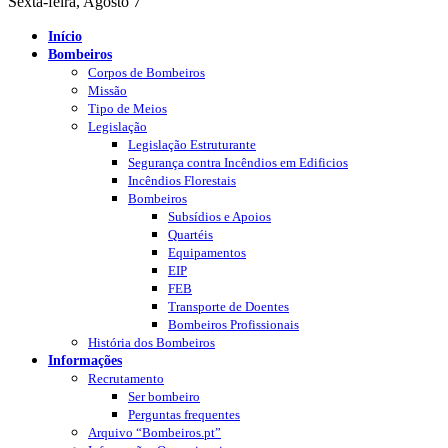
Sexta-feira, Agosto 7
Início
Bombeiros
Corpos de Bombeiros
Missão
Tipo de Meios
Legislação
Legislação Estruturante
Segurança contra Incêndios em Edificios
Incêndios Florestais
Bombeiros
Subsídios e Apoios
Quartéis
Equipamentos
EIP
FEB
Transporte de Doentes
Bombeiros Profissionais
História dos Bombeiros
Informações
Recrutamento
Ser bombeiro
Perguntas frequentes
Arquivo “Bombeiros.pt”