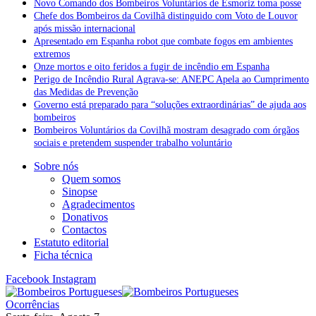
Novo Comando dos Bombeiros Voluntários de Esmoriz toma posse
Chefe dos Bombeiros da Covilhã distinguido com Voto de Louvor
após missão internacional
Apresentado em Espanha robot que combate fogos em ambientes
extremos
Onze mortos e oito feridos a fugir de incêndio em Espanha
Perigo de Incêndio Rural Agrava-se: ANEPC Apela ao Cumprimento
das Medidas de Prevenção
Governo está preparado para “soluções extraordinárias” de ajuda aos
bombeiros
Bombeiros Voluntários da Covilhã mostram desagrado com órgãos
sociais e pretendem suspender trabalho voluntário
Sobre nós
Quem somos
Sinopse
Agradecimentos
Donativos
Contactos
Estatuto editorial
Ficha técnica
Facebook
Instagram
Ocorrências