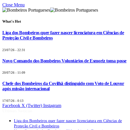
Close Menu
What's Hot
Liga dos Bombeiros quer fazer nascer licenciatura em Ciências de
Proteção Civil e Bombeiros
23/07/26 - 22:31
Novo Comando dos Bombeiros Voluntários de Esmoriz toma posse
20/07/26 - 11:09
Chefe dos Bombeiros da Covilhã distinguido com Voto de Louvor
após missão internacional
17/07/26 - 0:13
Facebook
X (Twitter)
Instagram
Últimas Notícias
Liga dos Bombeiros quer fazer nascer licenciatura em Ciências de
Proteção Civil e Bombeiros