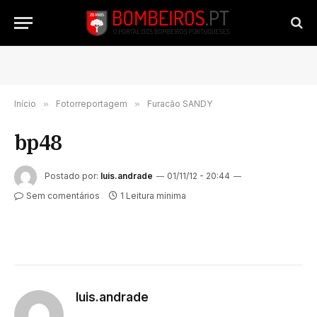
Início
»
Fotorreportagem
»
Furacão SANDY
bp48
Postado por:
luis.andrade
01/11/12 - 20:44
Sem comentários
1 Leitura mínima
luis.andrade