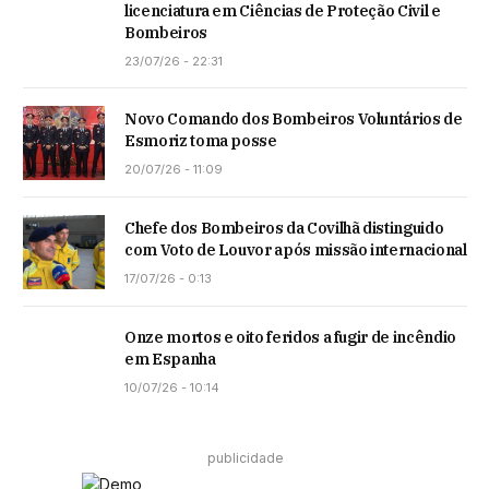
licenciatura em Ciências de Proteção Civil e
Bombeiros
23/07/26 - 22:31
Novo Comando dos Bombeiros Voluntários de
Esmoriz toma posse
20/07/26 - 11:09
Chefe dos Bombeiros da Covilhã distinguido
com Voto de Louvor após missão internacional
17/07/26 - 0:13
Onze mortos e oito feridos a fugir de incêndio
em Espanha
10/07/26 - 10:14
publicidade