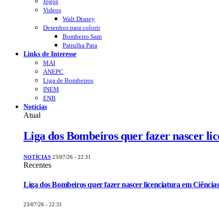
Jogos
Videos
Walt Disney
Desenhos para colorir
Bombeiro Sam
Patrulha Pata
Links de Interesse
MAI
ANEPC
Liga de Bombeiros
INEM
ENB
Notícias
Atual
Liga dos Bombeiros quer fazer nascer li
NOTÍCIAS
23/07/26 - 22:31
Recentes
Liga dos Bombeiros quer fazer nascer licenciatura em Ciências
23/07/26 - 22:31