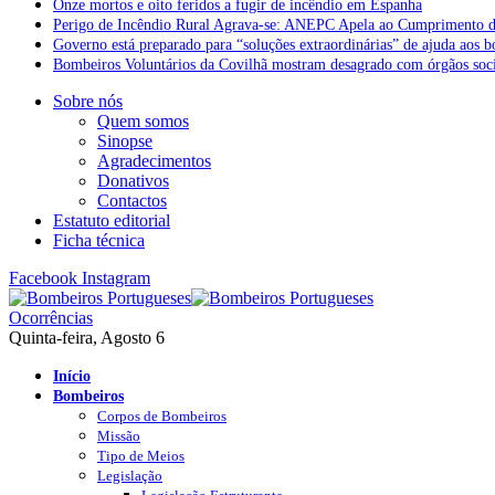
Onze mortos e oito feridos a fugir de incêndio em Espanha
Perigo de Incêndio Rural Agrava-se: ANEPC Apela ao Cumprimento d
Governo está preparado para “soluções extraordinárias” de ajuda aos 
Bombeiros Voluntários da Covilhã mostram desagrado com órgãos socia
Sobre nós
Quem somos
Sinopse
Agradecimentos
Donativos
Contactos
Estatuto editorial
Ficha técnica
Facebook
Instagram
Ocorrências
Quinta-feira, Agosto 6
Início
Bombeiros
Corpos de Bombeiros
Missão
Tipo de Meios
Legislação