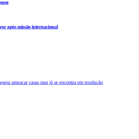
osse
or após missão internacional
egou ameaçar casas mas já se encontra em resolução