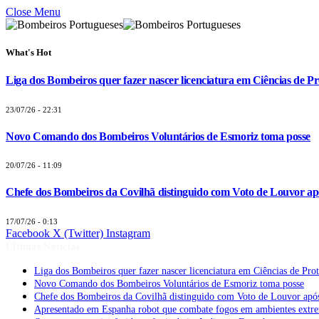
Close Menu
What's Hot
Liga dos Bombeiros quer fazer nascer licenciatura em Ciências de Pr
23/07/26 - 22:31
Novo Comando dos Bombeiros Voluntários de Esmoriz toma posse
20/07/26 - 11:09
Chefe dos Bombeiros da Covilhã distinguido com Voto de Louvor apó
17/07/26 - 0:13
Facebook
X (Twitter)
Instagram
Últimas Notícias
Liga dos Bombeiros quer fazer nascer licenciatura em Ciências de Pro
Novo Comando dos Bombeiros Voluntários de Esmoriz toma posse
Chefe dos Bombeiros da Covilhã distinguido com Voto de Louvor após
Apresentado em Espanha robot que combate fogos em ambientes extr