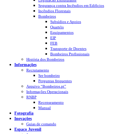
Legislação Estruturante
Segurança contra Incêndios em Edificios
Incêndios Florestais
Bombeiros
Subsídios e Apoios
Quartéis
Equipamentos
EIP
FEB
Transporte de Doentes
Bombeiros Profissionais
História dos Bombeiros
Informações
Recrutamento
Ser bombeiro
Perguntas frequentes
Arquivo “Bombeiros.pt”
Informações Operacionais
RNBP
Recenseamento
Manual
Fotografia
Inovações
Guias de comando
Espaço Juvenil