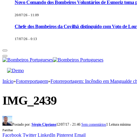
Novo Comando dos Bombeiros Voluntários de Esmoriz toma p
20/07/26 - 11:09
Chefe dos Bombeiros da Covilhã distinguido com Voto de Louv
17/07/26 - 0:13
Início
»
Fotorreportagem
»
Fotorreportagem: Incêndio em Mangualde ch
IMG_2439
Postado por:
Sérgio Cipriano
12/07/17 - 21:46
Sem comentários
1 Leitura mínima
Partilhar
Facebook
Twitter
LinkedIn
Pinterest
Email