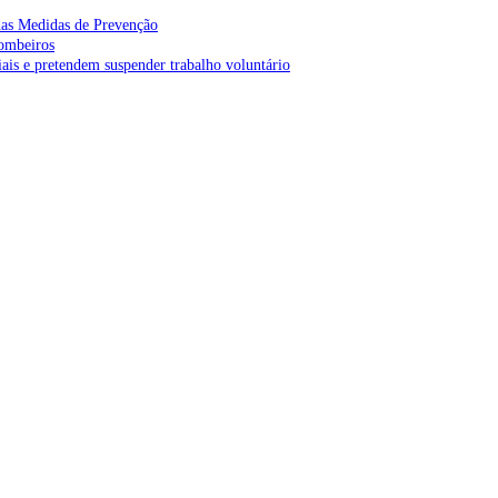
as Medidas de Prevenção
bombeiros
is e pretendem suspender trabalho voluntário