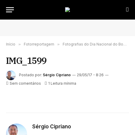
Início
»
Fotorreportagem
»
Fotografias do Dia Nacional do Bombeiro Português
IMG_1599
Postado por:
Sérgio Cipriano
29/05/17 - 8:26
Sem comentários
1 Leitura mínima
Sérgio Cipriano