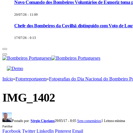
Novo Comando dos Bombeiros Voluntários de Esmoriz toma p
20/07/26 - 11:09
Chefe dos Bombeiros da Covilhã distinguido com Voto de Louv
17/07/26 - 0:13
Início
»
Fotorreportagem
»
Fotografias do Dia Nacional do Bombeiro P
IMG_1402
Postado por:
Sérgio Cipriano
29/05/17 - 8:05
Sem comentários
1 Leitura mínima
Partilhar
Facebook
Twitter
LinkedIn
Pinterest
Email