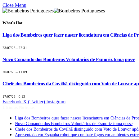
Close Menu
What's Hot
Liga dos Bombeiros quer fazer nascer licenciatura em Ciências de Pr
23/07/26 - 22:31
Novo Comando dos Bombeiros Voluntários de Esmoriz toma posse
20/07/26 - 11:09
Chefe dos Bombeiros da Covilhã distinguido com Voto de Louvor apó
17/07/26 - 0:13
Facebook
X (Twitter)
Instagram
Últimas Notícias
Liga dos Bombeiros quer fazer nascer licenciatura em Ciências de Pro
Novo Comando dos Bombeiros Voluntários de Esmoriz toma posse
Chefe dos Bombeiros da Covilhã distinguido com Voto de Louvor após
Apresentado em Espanha robot que combate fogos em ambientes extr