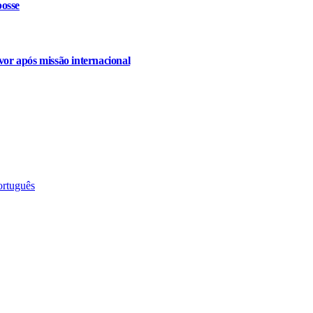
osse
or após missão internacional
ortuguês