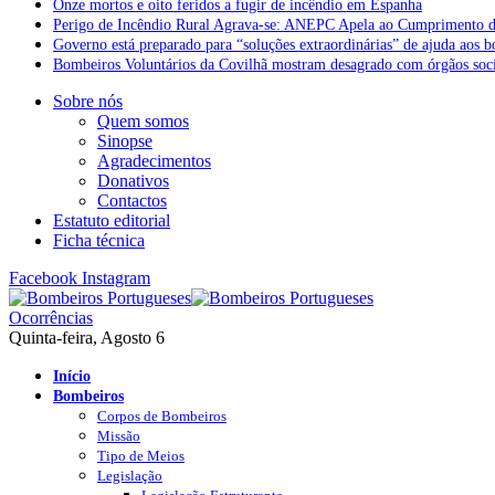
Onze mortos e oito feridos a fugir de incêndio em Espanha
Perigo de Incêndio Rural Agrava-se: ANEPC Apela ao Cumprimento d
Governo está preparado para “soluções extraordinárias” de ajuda aos 
Bombeiros Voluntários da Covilhã mostram desagrado com órgãos socia
Sobre nós
Quem somos
Sinopse
Agradecimentos
Donativos
Contactos
Estatuto editorial
Ficha técnica
Facebook
Instagram
Ocorrências
Quinta-feira, Agosto 6
Início
Bombeiros
Corpos de Bombeiros
Missão
Tipo de Meios
Legislação