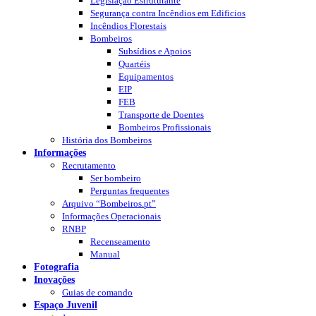
Legislação Estruturante
Segurança contra Incêndios em Edificios
Incêndios Florestais
Bombeiros
Subsídios e Apoios
Quartéis
Equipamentos
EIP
FEB
Transporte de Doentes
Bombeiros Profissionais
História dos Bombeiros
Informações
Recrutamento
Ser bombeiro
Perguntas frequentes
Arquivo “Bombeiros.pt”
Informações Operacionais
RNBP
Recenseamento
Manual
Fotografia
Inovações
Guias de comando
Espaço Juvenil