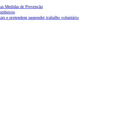
as Medidas de Prevenção
bombeiros
is e pretendem suspender trabalho voluntário