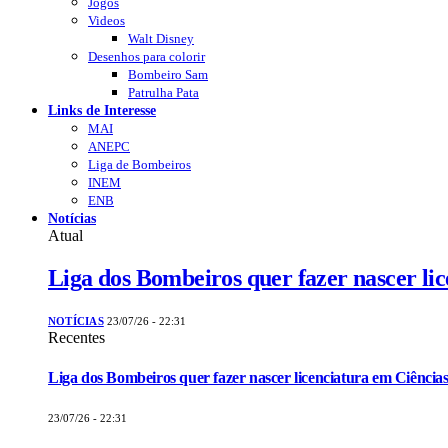
Jogos
Videos
Walt Disney
Desenhos para colorir
Bombeiro Sam
Patrulha Pata
Links de Interesse
MAI
ANEPC
Liga de Bombeiros
INEM
ENB
Notícias
Atual
Liga dos Bombeiros quer fazer nascer li
NOTÍCIAS
23/07/26 - 22:31
Recentes
Liga dos Bombeiros quer fazer nascer licenciatura em Ciências
23/07/26 - 22:31