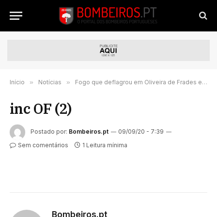
Início
»
Notícias
»
Fogo que deflagrou em Oliveira de Frades em estado de resolução
inc OF (2)
Postado por:
Bombeiros.pt
09/09/20 - 7:39
Sem comentários
1 Leitura mínima
Bombeiros.pt