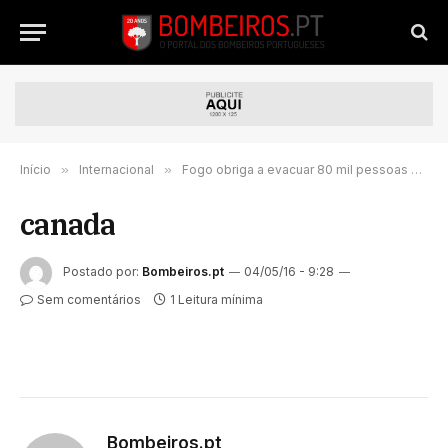
Início
»
Internacional
»
Fogo obriga a evacuar 80 mil pessoas no Canadá
canada
Postado por:
Bombeiros.pt
04/05/16 - 9:28
Sem comentários
1 Leitura mínima
Bombeiros.pt