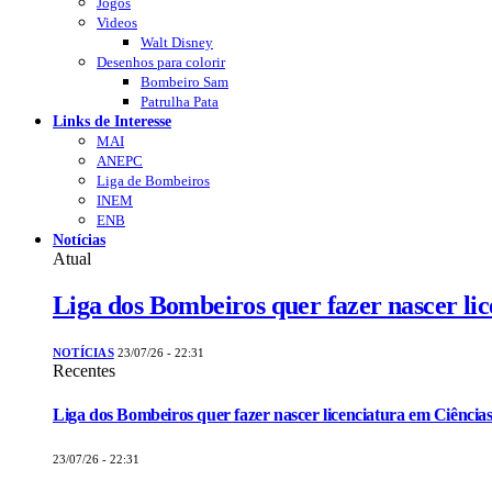
Jogos
Videos
Walt Disney
Desenhos para colorir
Bombeiro Sam
Patrulha Pata
Links de Interesse
MAI
ANEPC
Liga de Bombeiros
INEM
ENB
Notícias
Atual
Liga dos Bombeiros quer fazer nascer li
NOTÍCIAS
23/07/26 - 22:31
Recentes
Liga dos Bombeiros quer fazer nascer licenciatura em Ciências
23/07/26 - 22:31