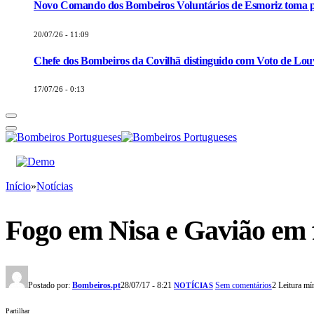
Novo Comando dos Bombeiros Voluntários de Esmoriz toma p
20/07/26 - 11:09
Chefe dos Bombeiros da Covilhã distinguido com Voto de Louv
17/07/26 - 0:13
Início
»
Notícias
Fogo em Nisa e Gavião em f
Postado por:
Bombeiros.pt
28/07/17 - 8:21
Sem comentários
2 Leitura mí
NOTÍCIAS
Partilhar