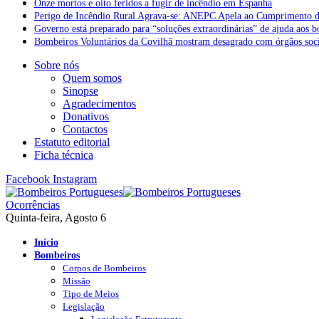
Onze mortos e oito feridos a fugir de incêndio em Espanha
Perigo de Incêndio Rural Agrava-se: ANEPC Apela ao Cumprimento d
Governo está preparado para “soluções extraordinárias” de ajuda aos 
Bombeiros Voluntários da Covilhã mostram desagrado com órgãos socia
Sobre nós
Quem somos
Sinopse
Agradecimentos
Donativos
Contactos
Estatuto editorial
Ficha técnica
Facebook
Instagram
Ocorrências
Quinta-feira, Agosto 6
Início
Bombeiros
Corpos de Bombeiros
Missão
Tipo de Meios
Legislação