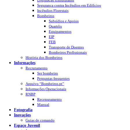
Legislação Estruturante
Segurança contra Incêndios em Edificios
Incêndios Florestais
Bombeiros
Subsídios e Apoios
Quartéis
Equipamentos
EIP
FEB
Transporte de Doentes
Bombeiros Profissionais
História dos Bombeiros
Informações
Recrutamento
Ser bombeiro
Perguntas frequentes
Arquivo “Bombeiros.pt”
Informações Operacionais
RNBP
Recenseamento
Manual
Fotografia
Inovações
Guias de comando
Espaço Juvenil