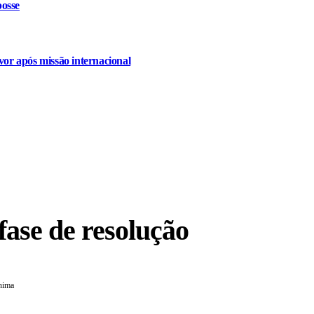
osse
or após missão internacional
ase de resolução
nima