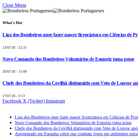
Close Menu
What's Hot
Liga dos Bombeiros quer fazer nascer licenciatura em Ciências de Pr
23/07/26 - 22:31
Novo Comando dos Bombeiros Voluntários de Esmoriz toma posse
20/07/26 - 11:09
Chefe dos Bombeiros da Covilhã distinguido com Voto de Louvor apó
17/07/26 - 0:13
Facebook
X (Twitter)
Instagram
Últimas Notícias
Liga dos Bombeiros quer fazer nascer licenciatura em Ciências de Pro
Novo Comando dos Bombeiros Voluntários de Esmoriz toma posse
Chefe dos Bombeiros da Covilhã distinguido com Voto de Louvor após
Apresentado em Espanha robot que combate fogos em ambientes extr