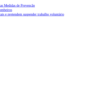
as Medidas de Prevenção
bombeiros
is e pretendem suspender trabalho voluntário