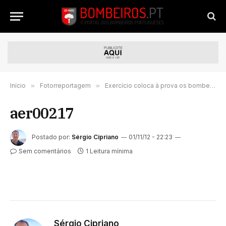
Início
»
Fotorreportagem
»
Exercício coloca à prova os bombeiros
aer00217
Postado por:
Sérgio Cipriano
01/11/12 - 22:23
Sem comentários
1 Leitura mínima
Sérgio Cipriano