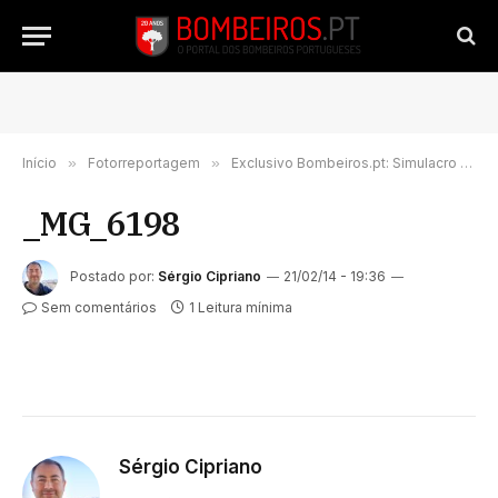
Início
»
Fotorreportagem
»
Exclusivo Bombeiros.pt: Simulacro em Santa Comba Dão mobiliza agentes de protecção civil e REFER
_MG_6198
Postado por:
Sérgio Cipriano
21/02/14 - 19:36
Sem comentários
1 Leitura mínima
Sérgio Cipriano