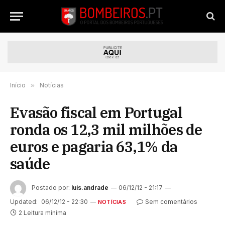
Início
»
Notícias
Evasão fiscal em Portugal
ronda os 12,3 mil milhões de
euros e pagaria 63,1% da
saúde
Postado por:
luis.andrade
06/12/12 - 21:17
Updated:
06/12/12 - 22:30
Sem comentários
NOTÍCIAS
2 Leitura mínima