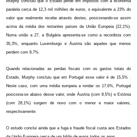
Murphy concluiu que o Estado perde em impostos com a economia
paralela cerca de 12,3 mil milhões de euros, o equivalente a 23% do
valor que realmente recebe através destes, posicionando-se assim
acima da média dos restantes países da União Europeia (22,1%).
Numa união a 27, a Bulgária apresenta-se como a recordista com
35,3%, enquanto Luxemburgo e Áustria são aqueles que menos
perdem com 9,7%.
Quando relacionadas as perdas fiscais com os gastos totais do
Estado, Murphy concluiu que em Portugal esse valor é de 15,5% .
Neste caso, com uma média europeia a rondar os 17,6%, Portugal
posiciona-se abaixo desse valor, onde Áustria (com 8,5%) e Estónia
(com 28,1%) surgem de novo com o menor e maior valores,
respectivamente.
O estudo conclui ainda que a fuga e fraude fiscal custa aos Estados
da União Europeia cerca de um bilião de euros todos os anos.