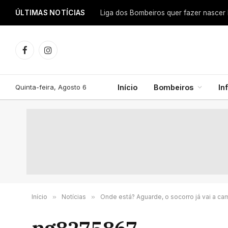
ÚLTIMAS NOTÍCIAS
Facebook
Instagram
Quinta-feira, Agosto 6
Início
Bombeiros
In
Início
»
Notícias
»
Onde está? Aguarde, o socorro já vai a ca