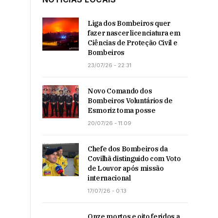
Liga dos Bombeiros quer
fazer nascer licenciatura em
Ciências de Proteção Civil e
Bombeiros
23/07/26 - 22:31
Novo Comando dos
Bombeiros Voluntários de
Esmoriz toma posse
20/07/26 - 11:09
Chefe dos Bombeiros da
Covilhã distinguido com Voto
de Louvor após missão
internacional
17/07/26 - 0:13
Onze mortos e oito feridos a