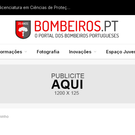
Liga dos Bombeiros quer fazer nascer licenciatura em Ciências de Proteção Civil e Bombeiros
formações
Fotografia
Inovações
Espaço Juven
minho