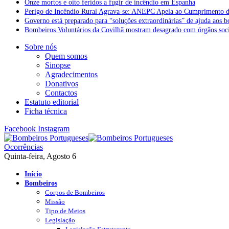
Onze mortos e oito feridos a fugir de incêndio em Espanha
Perigo de Incêndio Rural Agrava-se: ANEPC Apela ao Cumprimento d
Governo está preparado para “soluções extraordinárias” de ajuda aos 
Bombeiros Voluntários da Covilhã mostram desagrado com órgãos socia
Sobre nós
Quem somos
Sinopse
Agradecimentos
Donativos
Contactos
Estatuto editorial
Ficha técnica
Facebook
Instagram
Ocorrências
Quinta-feira, Agosto 6
Início
Bombeiros
Corpos de Bombeiros
Missão
Tipo de Meios
Legislação