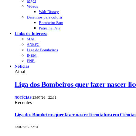
Jogos
Videos
Walt Disney
Desenhos para colorir
Bombeiro Sam
Patrulha Pata
Links de Interesse
MAI
ANEPC
Liga de Bombeiros
INEM
ENB
Notícias
Atual
Liga dos Bombeiros quer fazer nascer li
NOTÍCIAS
23/07/26 - 22:31
Recentes
Liga dos Bombeiros quer fazer nascer licenciatura em Ciências
23/07/26 - 22:31