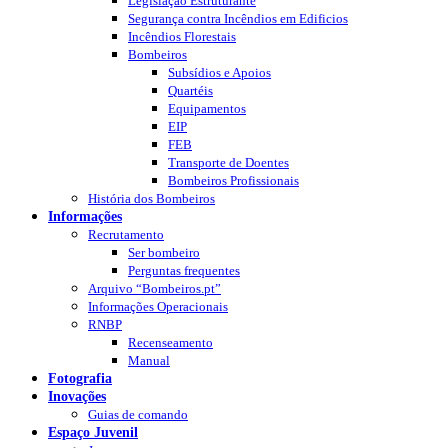
Legislação Estruturante
Segurança contra Incêndios em Edificios
Incêndios Florestais
Bombeiros
Subsídios e Apoios
Quartéis
Equipamentos
EIP
FEB
Transporte de Doentes
Bombeiros Profissionais
História dos Bombeiros
Informações
Recrutamento
Ser bombeiro
Perguntas frequentes
Arquivo “Bombeiros.pt”
Informações Operacionais
RNBP
Recenseamento
Manual
Fotografia
Inovações
Guias de comando
Espaço Juvenil