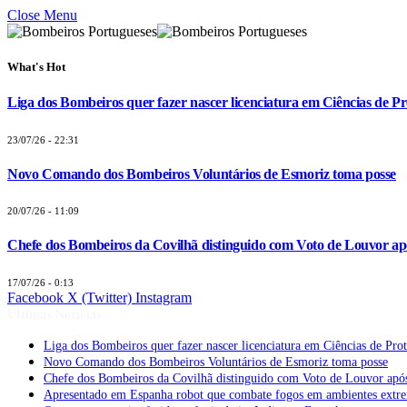
Close Menu
What's Hot
Liga dos Bombeiros quer fazer nascer licenciatura em Ciências de Pr
23/07/26 - 22:31
Novo Comando dos Bombeiros Voluntários de Esmoriz toma posse
20/07/26 - 11:09
Chefe dos Bombeiros da Covilhã distinguido com Voto de Louvor apó
17/07/26 - 0:13
Facebook
X (Twitter)
Instagram
Últimas Notícias
Liga dos Bombeiros quer fazer nascer licenciatura em Ciências de Pro
Novo Comando dos Bombeiros Voluntários de Esmoriz toma posse
Chefe dos Bombeiros da Covilhã distinguido com Voto de Louvor após
Apresentado em Espanha robot que combate fogos em ambientes extr