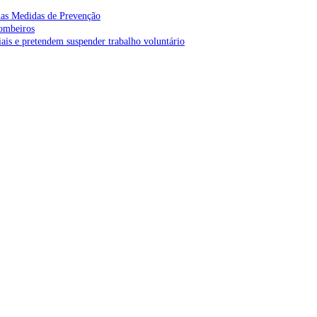
as Medidas de Prevenção
bombeiros
is e pretendem suspender trabalho voluntário