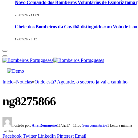
Novo Comando dos Bombeiros Voluntários de Esmoriz toma p
20/07/26 - 11:09
Chefe dos Bombeiros da Covilhã distinguido com Voto de Louv
17/07/26 - 0:13
Início
»
Notícias
»
Onde está? Aguarde, o socorro já vai a caminho
ng8275866
Postado por:
Ana Romaneiro
11/02/17 - 11:55
Sem comentários
1 Leitura mínima
Partilhar
Facebook
Twitter
LinkedIn
Pinterest
Email