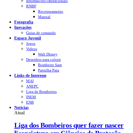
Informações Operacionais
RNBP
Recenseamento
Manual
Fotografia
Inovações
Guias de comando
Espaço Juvenil
Jogos
Videos
Walt Disney
Desenhos para colorir
Bombeiro Sam
Patrulha Pata
Links de Interesse
MAI
ANEPC
Liga de Bombeiros
INEM
ENB
Notícias
Atual
Liga dos Bombeiros quer fazer nascer