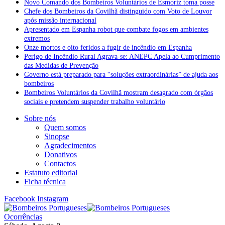
Novo Comando dos Bombeiros Voluntários de Esmoriz toma posse
Chefe dos Bombeiros da Covilhã distinguido com Voto de Louvor
após missão internacional
Apresentado em Espanha robot que combate fogos em ambientes
extremos
Onze mortos e oito feridos a fugir de incêndio em Espanha
Perigo de Incêndio Rural Agrava-se: ANEPC Apela ao Cumprimento
das Medidas de Prevenção
Governo está preparado para “soluções extraordinárias” de ajuda aos
bombeiros
Bombeiros Voluntários da Covilhã mostram desagrado com órgãos
sociais e pretendem suspender trabalho voluntário
Sobre nós
Quem somos
Sinopse
Agradecimentos
Donativos
Contactos
Estatuto editorial
Ficha técnica
Facebook
Instagram
Ocorrências