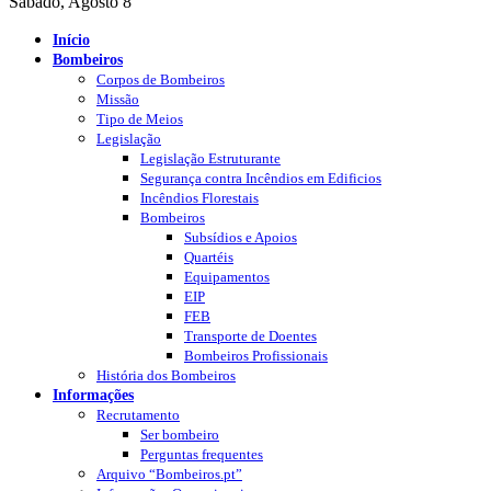
Sábado, Agosto 8
Início
Bombeiros
Corpos de Bombeiros
Missão
Tipo de Meios
Legislação
Legislação Estruturante
Segurança contra Incêndios em Edificios
Incêndios Florestais
Bombeiros
Subsídios e Apoios
Quartéis
Equipamentos
EIP
FEB
Transporte de Doentes
Bombeiros Profissionais
História dos Bombeiros
Informações
Recrutamento
Ser bombeiro
Perguntas frequentes
Arquivo “Bombeiros.pt”