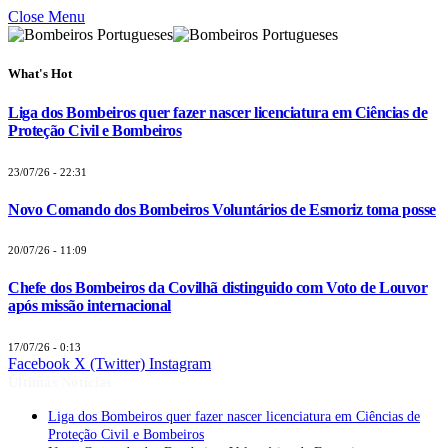
Close Menu
What's Hot
Liga dos Bombeiros quer fazer nascer licenciatura em Ciências de
Proteção Civil e Bombeiros
23/07/26 - 22:31
Novo Comando dos Bombeiros Voluntários de Esmoriz toma posse
20/07/26 - 11:09
Chefe dos Bombeiros da Covilhã distinguido com Voto de Louvor
após missão internacional
17/07/26 - 0:13
Facebook
X (Twitter)
Instagram
Últimas Notícias
Liga dos Bombeiros quer fazer nascer licenciatura em Ciências de
Proteção Civil e Bombeiros