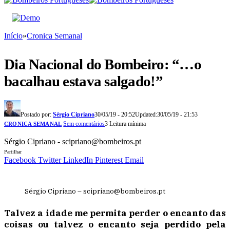
Início
»
Cronica Semanal
Dia Nacional do Bombeiro: “…o
bacalhau estava salgado!”
Postado por:
Sérgio Cipriano
30/05/19 - 20:52
Updated:
30/05/19 - 21:53
Sem comentários
3 Leitura mínima
CRONICA SEMANAL
Sérgio Cipriano - scipriano@bombeiros.pt
Partilhar
Facebook
Twitter
LinkedIn
Pinterest
Email
Sérgio Cipriano – scipriano@bombeiros.pt
Talvez a idade me permita perder o encanto das
coisas ou talvez o encanto seja perdido pela