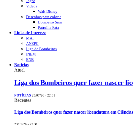
Jogos
Videos
Walt Disney
Desenhos para colorir
Bombeiro Sam
Patrulha Pata
Links de Interesse
MAI
ANEPC
Liga de Bombeiros
INEM
ENB
Notícias
Atual
Liga dos Bombeiros quer fazer nascer li
NOTÍCIAS
23/07/26 - 22:31
Recentes
Liga dos Bombeiros quer fazer nascer licenciatura em Ciências
23/07/26 - 22:31