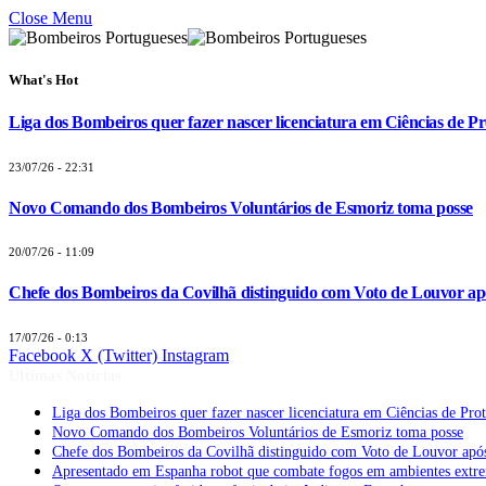
Close Menu
What's Hot
Liga dos Bombeiros quer fazer nascer licenciatura em Ciências de Pr
23/07/26 - 22:31
Novo Comando dos Bombeiros Voluntários de Esmoriz toma posse
20/07/26 - 11:09
Chefe dos Bombeiros da Covilhã distinguido com Voto de Louvor apó
17/07/26 - 0:13
Facebook
X (Twitter)
Instagram
Últimas Notícias
Liga dos Bombeiros quer fazer nascer licenciatura em Ciências de Pro
Novo Comando dos Bombeiros Voluntários de Esmoriz toma posse
Chefe dos Bombeiros da Covilhã distinguido com Voto de Louvor após
Apresentado em Espanha robot que combate fogos em ambientes extr