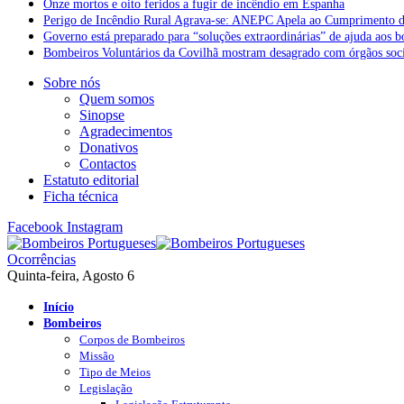
Onze mortos e oito feridos a fugir de incêndio em Espanha
Perigo de Incêndio Rural Agrava-se: ANEPC Apela ao Cumprimento d
Governo está preparado para “soluções extraordinárias” de ajuda aos 
Bombeiros Voluntários da Covilhã mostram desagrado com órgãos socia
Sobre nós
Quem somos
Sinopse
Agradecimentos
Donativos
Contactos
Estatuto editorial
Ficha técnica
Facebook
Instagram
Ocorrências
Quinta-feira, Agosto 6
Início
Bombeiros
Corpos de Bombeiros
Missão
Tipo de Meios
Legislação