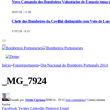
Novo Comando dos Bombeiros Voluntários de Esmoriz toma p
20/07/26 - 11:09
Chefe dos Bombeiros da Covilhã distinguido com Voto de Louv
17/07/26 - 0:13
Início
»
Fotorreportagem
»
Dia Nacional do Bombeiro Português 2014
_MG_7924
Postado por:
Sérgio Cipriano
29/06/14 - 19:15
Sem comentários
1 Leitura mínima
Partilhar
Facebook
Twitter
LinkedIn
Pinterest
Email