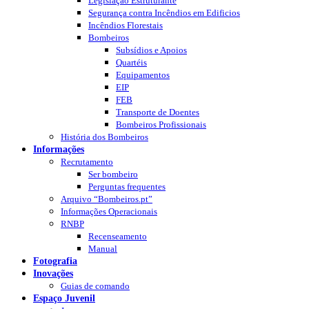
Legislação Estruturante
Segurança contra Incêndios em Edificios
Incêndios Florestais
Bombeiros
Subsídios e Apoios
Quartéis
Equipamentos
EIP
FEB
Transporte de Doentes
Bombeiros Profissionais
História dos Bombeiros
Informações
Recrutamento
Ser bombeiro
Perguntas frequentes
Arquivo “Bombeiros.pt”
Informações Operacionais
RNBP
Recenseamento
Manual
Fotografia
Inovações
Guias de comando
Espaço Juvenil