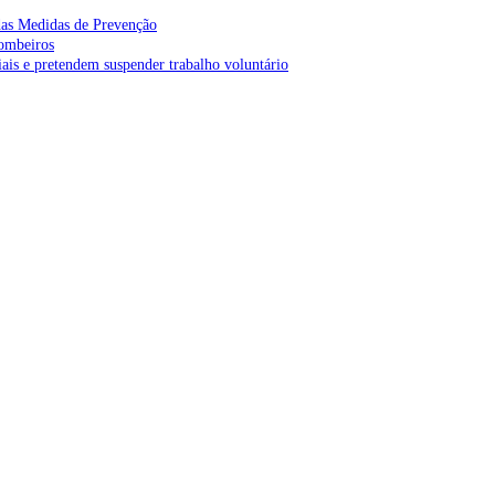
as Medidas de Prevenção
bombeiros
is e pretendem suspender trabalho voluntário