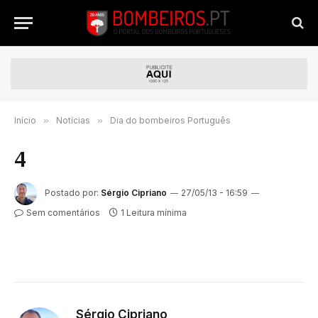
Início
»
Notícias
»
Dia do bombeiros Português
4
Postado por:
Sérgio Cipriano
27/05/13 - 16:59
Sem comentários
1 Leitura mínima
Sérgio Cipriano