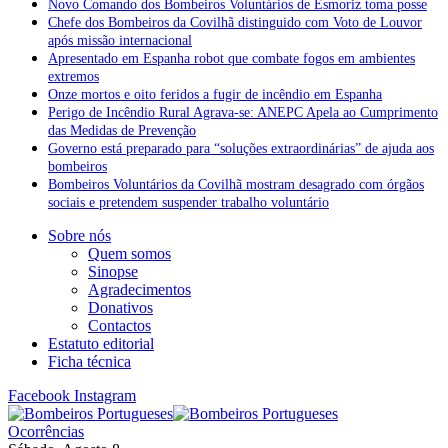
Novo Comando dos Bombeiros Voluntários de Esmoriz toma posse
Chefe dos Bombeiros da Covilhã distinguido com Voto de Louvor
após missão internacional
Apresentado em Espanha robot que combate fogos em ambientes
extremos
Onze mortos e oito feridos a fugir de incêndio em Espanha
Perigo de Incêndio Rural Agrava-se: ANEPC Apela ao Cumprimento
das Medidas de Prevenção
Governo está preparado para “soluções extraordinárias” de ajuda aos
bombeiros
Bombeiros Voluntários da Covilhã mostram desagrado com órgãos
sociais e pretendem suspender trabalho voluntário
Sobre nós
Quem somos
Sinopse
Agradecimentos
Donativos
Contactos
Estatuto editorial
Ficha técnica
Facebook
Instagram
Ocorrências