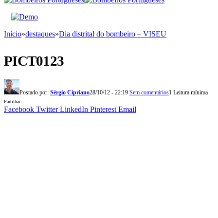
Início
»
destaques
»
Dia distrital do bombeiro – VISEU
PICT0123
Postado por:
Sérgio Cipriano
28/10/12 - 22:19
Sem comentários
1 Leitura mínima
Partilhar
Facebook
Twitter
LinkedIn
Pinterest
Email