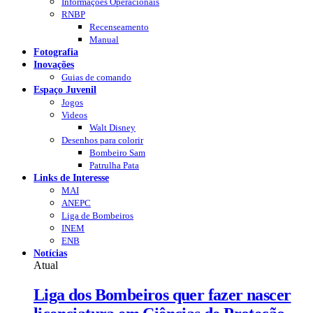
Informações Operacionais
RNBP
Recenseamento
Manual
Fotografia
Inovações
Guias de comando
Espaço Juvenil
Jogos
Videos
Walt Disney
Desenhos para colorir
Bombeiro Sam
Patrulha Pata
Links de Interesse
MAI
ANEPC
Liga de Bombeiros
INEM
ENB
Notícias
Atual
Liga dos Bombeiros quer fazer nascer