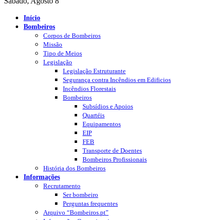
Sábado, Agosto 8
Início
Bombeiros
Corpos de Bombeiros
Missão
Tipo de Meios
Legislação
Legislação Estruturante
Segurança contra Incêndios em Edificios
Incêndios Florestais
Bombeiros
Subsídios e Apoios
Quartéis
Equipamentos
EIP
FEB
Transporte de Doentes
Bombeiros Profissionais
História dos Bombeiros
Informações
Recrutamento
Ser bombeiro
Perguntas frequentes
Arquivo “Bombeiros.pt”