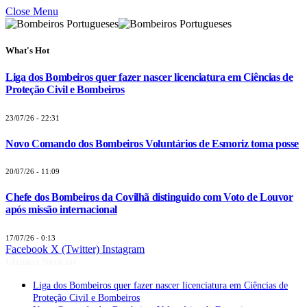
Close Menu
What's Hot
Liga dos Bombeiros quer fazer nascer licenciatura em Ciências de
Proteção Civil e Bombeiros
23/07/26 - 22:31
Novo Comando dos Bombeiros Voluntários de Esmoriz toma posse
20/07/26 - 11:09
Chefe dos Bombeiros da Covilhã distinguido com Voto de Louvor
após missão internacional
17/07/26 - 0:13
Facebook
X (Twitter)
Instagram
Últimas Notícias
Liga dos Bombeiros quer fazer nascer licenciatura em Ciências de
Proteção Civil e Bombeiros