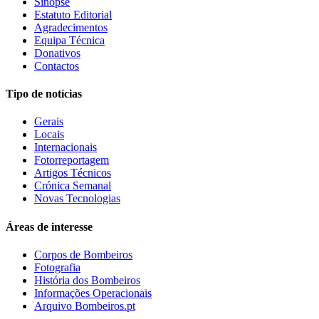
Sinopse
Estatuto Editorial
Agradecimentos
Equipa Técnica
Donativos
Contactos
Tipo de notícias
Gerais
Locais
Internacionais
Fotorreportagem
Artigos Técnicos
Crónica Semanal
Novas Tecnologias
Áreas de interesse
Corpos de Bombeiros
Fotografia
História dos Bombeiros
Informações Operacionais
Arquivo Bombeiros.pt