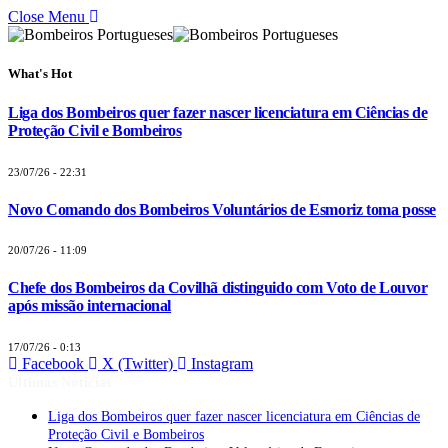
Close Menu
What's Hot
Liga dos Bombeiros quer fazer nascer licenciatura em Ciências de
Proteção Civil e Bombeiros
23/07/26 - 22:31
Novo Comando dos Bombeiros Voluntários de Esmoriz toma posse
20/07/26 - 11:09
Chefe dos Bombeiros da Covilhã distinguido com Voto de Louvor
após missão internacional
17/07/26 - 0:13
Facebook
X (Twitter)
Instagram
Últimas Notícias
Liga dos Bombeiros quer fazer nascer licenciatura em Ciências de
Proteção Civil e Bombeiros