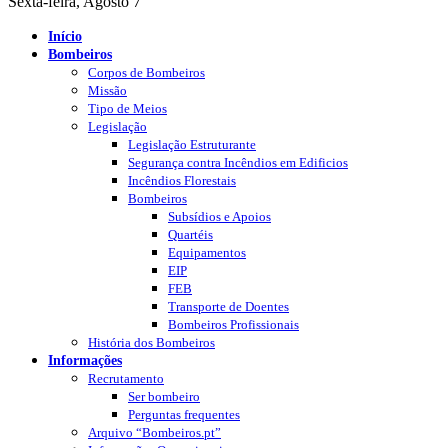
Sexta-feira, Agosto 7
Início
Bombeiros
Corpos de Bombeiros
Missão
Tipo de Meios
Legislação
Legislação Estruturante
Segurança contra Incêndios em Edificios
Incêndios Florestais
Bombeiros
Subsídios e Apoios
Quartéis
Equipamentos
EIP
FEB
Transporte de Doentes
Bombeiros Profissionais
História dos Bombeiros
Informações
Recrutamento
Ser bombeiro
Perguntas frequentes
Arquivo “Bombeiros.pt”