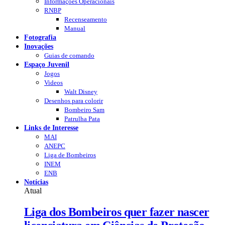
Informações Operacionais
RNBP
Recenseamento
Manual
Fotografia
Inovações
Guias de comando
Espaço Juvenil
Jogos
Videos
Walt Disney
Desenhos para colorir
Bombeiro Sam
Patrulha Pata
Links de Interesse
MAI
ANEPC
Liga de Bombeiros
INEM
ENB
Notícias
Atual
Liga dos Bombeiros quer fazer nascer