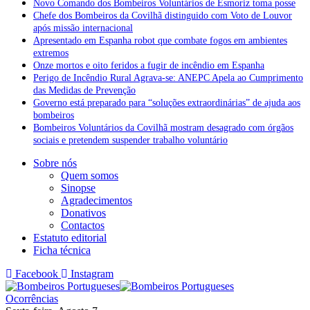
Novo Comando dos Bombeiros Voluntários de Esmoriz toma posse
Chefe dos Bombeiros da Covilhã distinguido com Voto de Louvor
após missão internacional
Apresentado em Espanha robot que combate fogos em ambientes
extremos
Onze mortos e oito feridos a fugir de incêndio em Espanha
Perigo de Incêndio Rural Agrava-se: ANEPC Apela ao Cumprimento
das Medidas de Prevenção
Governo está preparado para “soluções extraordinárias” de ajuda aos
bombeiros
Bombeiros Voluntários da Covilhã mostram desagrado com órgãos
sociais e pretendem suspender trabalho voluntário
Sobre nós
Quem somos
Sinopse
Agradecimentos
Donativos
Contactos
Estatuto editorial
Ficha técnica
Facebook
Instagram
Ocorrências