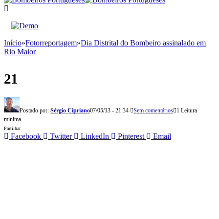
Início
»
Fotorreportagem
»
Dia Distrital do Bombeiro assinalado em
Rio Maior
21
Postado por:
Sérgio Cipriano
07/05/13 - 21:34
Sem comentários
1 Leitura
mínima
Partilhar
Facebook
Twitter
LinkedIn
Pinterest
Email