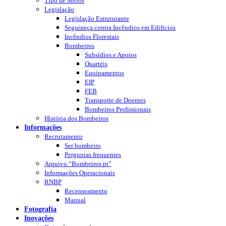
Tipo de Meios
Legislação
Legislação Estruturante
Segurança contra Incêndios em Edificios
Incêndios Florestais
Bombeiros
Subsídios e Apoios
Quartéis
Equipamentos
EIP
FEB
Transporte de Doentes
Bombeiros Profissionais
História dos Bombeiros
Informações
Recrutamento
Ser bombeiro
Perguntas frequentes
Arquivo “Bombeiros.pt”
Informações Operacionais
RNBP
Recenseamento
Manual
Fotografia
Inovações