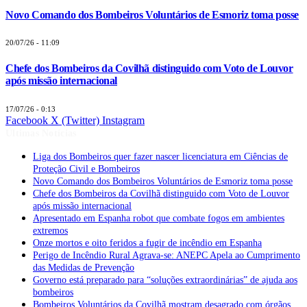
Novo Comando dos Bombeiros Voluntários de Esmoriz toma posse
20/07/26 - 11:09
Chefe dos Bombeiros da Covilhã distinguido com Voto de Louvor
após missão internacional
17/07/26 - 0:13
Facebook
X (Twitter)
Instagram
Últimas Notícias
Liga dos Bombeiros quer fazer nascer licenciatura em Ciências de
Proteção Civil e Bombeiros
Novo Comando dos Bombeiros Voluntários de Esmoriz toma posse
Chefe dos Bombeiros da Covilhã distinguido com Voto de Louvor
após missão internacional
Apresentado em Espanha robot que combate fogos em ambientes
extremos
Onze mortos e oito feridos a fugir de incêndio em Espanha
Perigo de Incêndio Rural Agrava-se: ANEPC Apela ao Cumprimento
das Medidas de Prevenção
Governo está preparado para “soluções extraordinárias” de ajuda aos
bombeiros
Bombeiros Voluntários da Covilhã mostram desagrado com órgãos