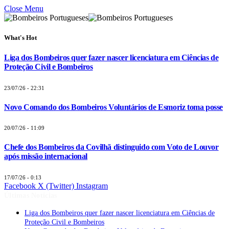
Close Menu
What's Hot
Liga dos Bombeiros quer fazer nascer licenciatura em Ciências de
Proteção Civil e Bombeiros
23/07/26 - 22:31
Novo Comando dos Bombeiros Voluntários de Esmoriz toma posse
20/07/26 - 11:09
Chefe dos Bombeiros da Covilhã distinguido com Voto de Louvor
após missão internacional
17/07/26 - 0:13
Facebook
X (Twitter)
Instagram
Últimas Notícias
Liga dos Bombeiros quer fazer nascer licenciatura em Ciências de
Proteção Civil e Bombeiros