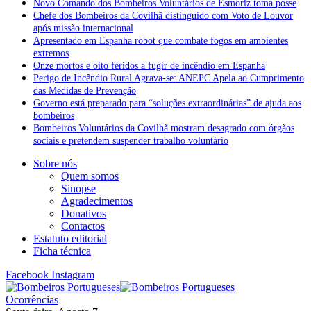
Novo Comando dos Bombeiros Voluntários de Esmoriz toma posse
Chefe dos Bombeiros da Covilhã distinguido com Voto de Louvor
após missão internacional
Apresentado em Espanha robot que combate fogos em ambientes
extremos
Onze mortos e oito feridos a fugir de incêndio em Espanha
Perigo de Incêndio Rural Agrava-se: ANEPC Apela ao Cumprimento
das Medidas de Prevenção
Governo está preparado para “soluções extraordinárias” de ajuda aos
bombeiros
Bombeiros Voluntários da Covilhã mostram desagrado com órgãos
sociais e pretendem suspender trabalho voluntário
Sobre nós
Quem somos
Sinopse
Agradecimentos
Donativos
Contactos
Estatuto editorial
Ficha técnica
Facebook
Instagram
Ocorrências