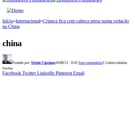
Início
»
Internacional
»
Criança fica com cabeça presa numa vedação
na China
china
Postado por:
Sérgio Cipriano
16/08/12 - 0:45
Sem comentários
1 Leitura mínima
Partilhar
Facebook
Twitter
LinkedIn
Pinterest
Email