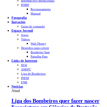
Informações Operacionais
RNBP
Recenseamento
Manual
Fotografia
Inovações
Guias de comando
Espaço Juvenil
Jogos
Videos
Walt Disney
Desenhos para colorir
Bombeiro Sam
Patrulha Pata
Links de Interesse
MAI
ANEPC
Liga de Bombeiros
INEM
ENB
Notícias
Atual
Liga dos Bombeiros quer fazer nascer