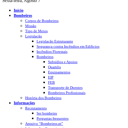
Sexta-feira, Agosto 7
Início
Bombeiros
Corpos de Bombeiros
Missão
Tipo de Meios
Legislação
Legislação Estruturante
Segurança contra Incêndios em Edificios
Incêndios Florestais
Bombeiros
Subsídios e Apoios
Quartéis
Equipamentos
EIP
FEB
Transporte de Doentes
Bombeiros Profissionais
História dos Bombeiros
Informações
Recrutamento
Ser bombeiro
Perguntas frequentes
Arquivo “Bombeiros.pt”