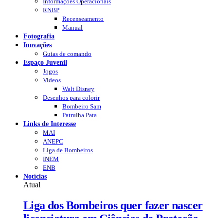
Informações Operacionais
RNBP
Recenseamento
Manual
Fotografia
Inovações
Guias de comando
Espaço Juvenil
Jogos
Videos
Walt Disney
Desenhos para colorir
Bombeiro Sam
Patrulha Pata
Links de Interesse
MAI
ANEPC
Liga de Bombeiros
INEM
ENB
Notícias
Atual
Liga dos Bombeiros quer fazer nascer