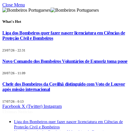
Close Menu
What's Hot
Liga dos Bombeiros quer fazer nascer licenciatura em Ciências de
Proteção Civil e Bombeiros
23/07/26 - 22:31
Novo Comando dos Bombeiros Voluntários de Esmoriz toma posse
20/07/26 - 11:09
Chefe dos Bombeiros da Covilhã distinguido com Voto de Louvor
após missão internacional
17/07/26 - 0:13
Facebook
X (Twitter)
Instagram
Últimas Notícias
Liga dos Bombeiros quer fazer nascer licenciatura em Ciências de
Proteção Civil e Bombeiros