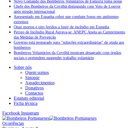
Novo Comando dos Bombeiros Voluntários de Esmoriz toma posse
Chefe dos Bombeiros da Covilhã distinguido com Voto de Louvor
após missão internacional
Apresentado em Espanha robot que combate fogos em ambientes
extremos
Onze mortos e oito feridos a fugir de incêndio em Espanha
Perigo de Incêndio Rural Agrava-se: ANEPC Apela ao Cumprimento
das Medidas de Prevenção
Governo está preparado para “soluções extraordinárias” de ajuda aos
bombeiros
Bombeiros Voluntários da Covilhã mostram desagrado com órgãos
sociais e pretendem suspender trabalho voluntário
Sobre nós
Quem somos
Sinopse
Agradecimentos
Donativos
Contactos
Estatuto editorial
Ficha técnica
Facebook
Instagram
Ocorrências