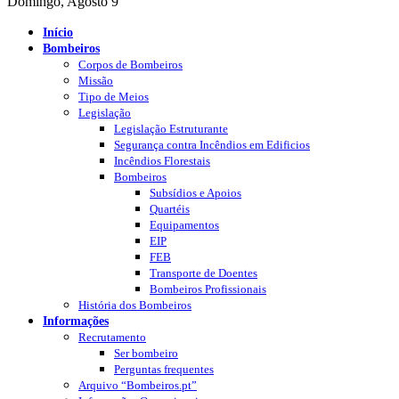
Domingo, Agosto 9
Início
Bombeiros
Corpos de Bombeiros
Missão
Tipo de Meios
Legislação
Legislação Estruturante
Segurança contra Incêndios em Edificios
Incêndios Florestais
Bombeiros
Subsídios e Apoios
Quartéis
Equipamentos
EIP
FEB
Transporte de Doentes
Bombeiros Profissionais
História dos Bombeiros
Informações
Recrutamento
Ser bombeiro
Perguntas frequentes
Arquivo “Bombeiros.pt”