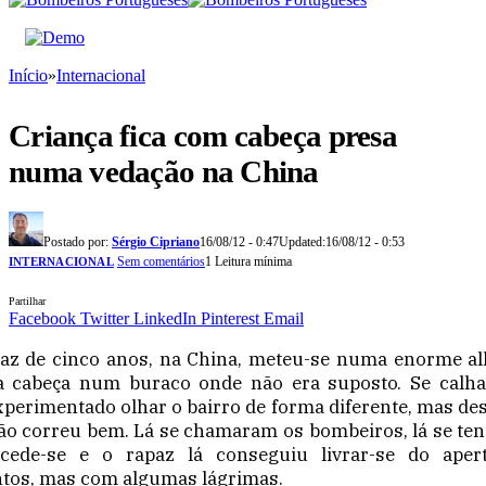
Início
»
Internacional
Criança fica com cabeça presa
numa vedação na China
Postado por:
Sérgio Cipriano
16/08/12 - 0:47
Updated:
16/08/12 - 0:53
Sem comentários
1 Leitura mínima
INTERNACIONAL
Partilhar
Facebook
Twitter
LinkedIn
Pinterest
Email
az de cinco anos, na China, meteu-se numa enorme al
 a cabeça num buraco onde não era suposto. Se calhar
xperimentado olhar o bairro de forma diferente, mas des
ão correu bem. Lá se chamaram os bombeiros, lá se te
cede-se e o rapaz lá conseguiu livrar-se do aper
tos, mas com algumas lágrimas.