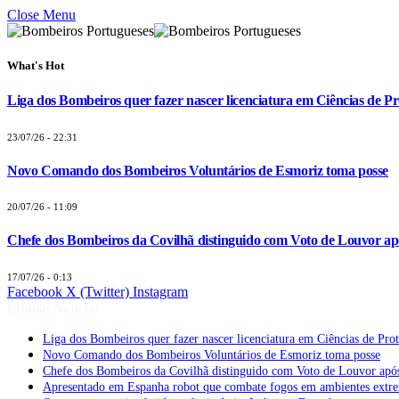
Close Menu
What's Hot
Liga dos Bombeiros quer fazer nascer licenciatura em Ciências de Pr
23/07/26 - 22:31
Novo Comando dos Bombeiros Voluntários de Esmoriz toma posse
20/07/26 - 11:09
Chefe dos Bombeiros da Covilhã distinguido com Voto de Louvor apó
17/07/26 - 0:13
Facebook
X (Twitter)
Instagram
Últimas Notícias
Liga dos Bombeiros quer fazer nascer licenciatura em Ciências de Pro
Novo Comando dos Bombeiros Voluntários de Esmoriz toma posse
Chefe dos Bombeiros da Covilhã distinguido com Voto de Louvor após
Apresentado em Espanha robot que combate fogos em ambientes extr