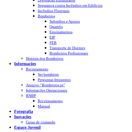
Legislação Estruturante
Segurança contra Incêndios em Edificios
Incêndios Florestais
Bombeiros
Subsídios e Apoios
Quartéis
Equipamentos
EIP
FEB
Transporte de Doentes
Bombeiros Profissionais
História dos Bombeiros
Informações
Recrutamento
Ser bombeiro
Perguntas frequentes
Arquivo “Bombeiros.pt”
Informações Operacionais
RNBP
Recenseamento
Manual
Fotografia
Inovações
Guias de comando
Espaço Juvenil