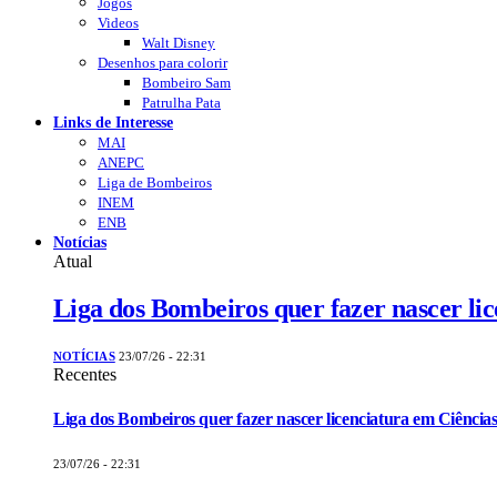
Jogos
Videos
Walt Disney
Desenhos para colorir
Bombeiro Sam
Patrulha Pata
Links de Interesse
MAI
ANEPC
Liga de Bombeiros
INEM
ENB
Notícias
Atual
Liga dos Bombeiros quer fazer nascer li
NOTÍCIAS
23/07/26 - 22:31
Recentes
Liga dos Bombeiros quer fazer nascer licenciatura em Ciências
23/07/26 - 22:31