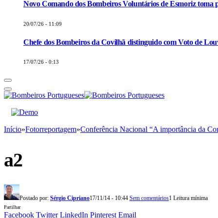
Novo Comando dos Bombeiros Voluntários de Esmoriz toma p
20/07/26 - 11:09
Chefe dos Bombeiros da Covilhã distinguido com Voto de Louv
17/07/26 - 0:13
Início
»
Fotorreportagem
»
Conferência Nacional “A importância da C
a2
Postado por:
Sérgio Cipriano
17/11/14 - 10:44
Sem comentários
1 Leitura mínima
Partilhar
Facebook
Twitter
LinkedIn
Pinterest
Email