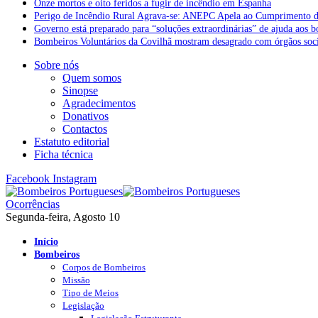
Onze mortos e oito feridos a fugir de incêndio em Espanha
Perigo de Incêndio Rural Agrava-se: ANEPC Apela ao Cumprimento d
Governo está preparado para “soluções extraordinárias” de ajuda aos 
Bombeiros Voluntários da Covilhã mostram desagrado com órgãos socia
Sobre nós
Quem somos
Sinopse
Agradecimentos
Donativos
Contactos
Estatuto editorial
Ficha técnica
Facebook
Instagram
Ocorrências
Segunda-feira, Agosto 10
Início
Bombeiros
Corpos de Bombeiros
Missão
Tipo de Meios
Legislação