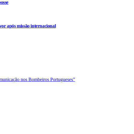
osse
or após missão internacional
omunicação nos Bombeiros Portugueses”