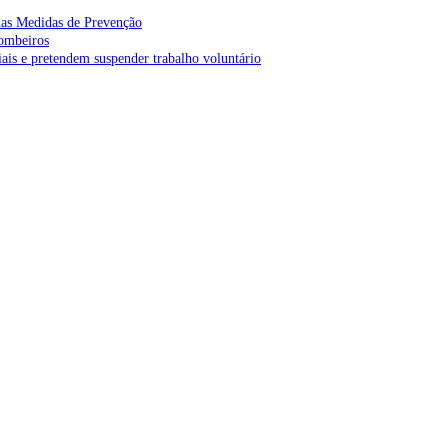
as Medidas de Prevenção
bombeiros
is e pretendem suspender trabalho voluntário