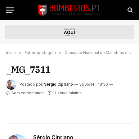
Início
»
Fotorreportagem
»
Concurso Nacional de Manobras decorre este fim-de-semana em Amora-Seixal
_MG_7511
Postado por:
Sérgio Cipriano
31/05/14 - 18:30
Sem comentários
1 Leitura mínima
Sérgio Cipriano