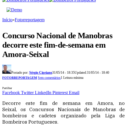
Início
»
Fotorreportagem
Concurso Nacional de Manobras
decorre este fim-de-semana em
Amora-Seixal
Postado por:
Sérgio Cipriano
31/05/14 - 18:35
Updated:
31/05/14 - 18:40
Sem comentários
1 Leitura mínima
FOTORREPORTAGEM
Partilhar
Facebook
Twitter
LinkedIn
Pinterest
Email
Decorre este fim de semana em Amora, no
Seixal, os Concursos Nacionais de Manobras de
bombeiros e cadetes organizado pela Liga de
Bombeiros Portugueses.