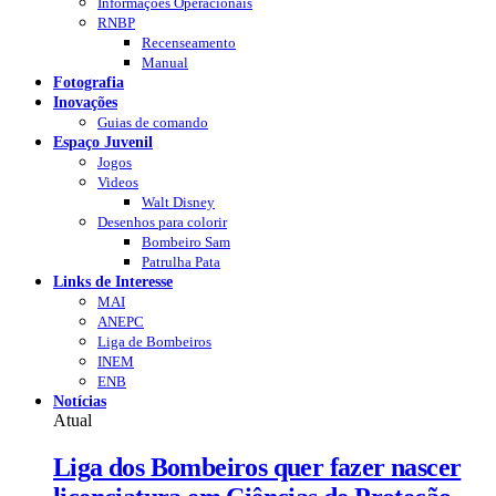
Informações Operacionais
RNBP
Recenseamento
Manual
Fotografia
Inovações
Guias de comando
Espaço Juvenil
Jogos
Videos
Walt Disney
Desenhos para colorir
Bombeiro Sam
Patrulha Pata
Links de Interesse
MAI
ANEPC
Liga de Bombeiros
INEM
ENB
Notícias
Atual
Liga dos Bombeiros quer fazer nascer