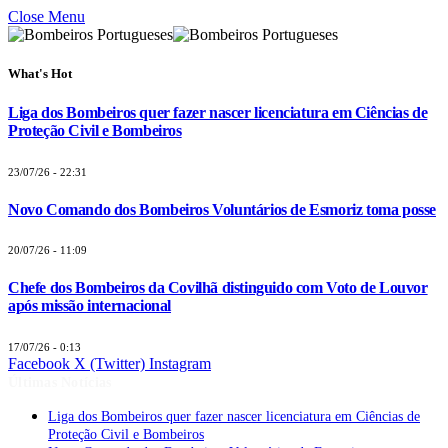
Close Menu
What's Hot
Liga dos Bombeiros quer fazer nascer licenciatura em Ciências de
Proteção Civil e Bombeiros
23/07/26 - 22:31
Novo Comando dos Bombeiros Voluntários de Esmoriz toma posse
20/07/26 - 11:09
Chefe dos Bombeiros da Covilhã distinguido com Voto de Louvor
após missão internacional
17/07/26 - 0:13
Facebook
X (Twitter)
Instagram
Últimas Notícias
Liga dos Bombeiros quer fazer nascer licenciatura em Ciências de
Proteção Civil e Bombeiros