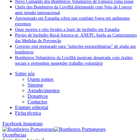
Novo Comando dos Bombeiros Voluntários de Esmoriz toma posse
Chefe dos Bombeiros da Covilhã distinguido com Voto de Louvor
após missão internacional
Apresentado em Espanha robot que combate fogos em ambientes
extremos
Onze mortos e oito feridos a fugir de incêndio em Espanha
Perigo de Incêndio Rural Agrava-se: ANEPC Apela ao Cumprimento
das Medidas de Prevenção
Governo está preparado para “soluções extraordinárias” de ajuda aos
bombeiros
Bombeiros Voluntários da Covilhã mostram desagrado com órgãos
sociais e pretendem suspender trabalho voluntário
Sobre nós
Quem somos
Sinopse
Agradecimentos
Donativos
Contactos
Estatuto editorial
Ficha técnica
Facebook
Instagram
Ocorrências