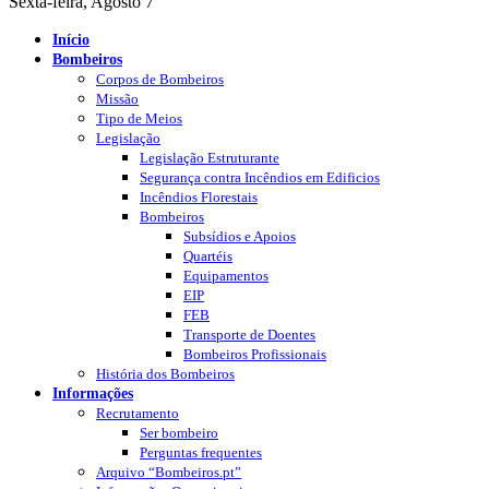
Sexta-feira, Agosto 7
Início
Bombeiros
Corpos de Bombeiros
Missão
Tipo de Meios
Legislação
Legislação Estruturante
Segurança contra Incêndios em Edificios
Incêndios Florestais
Bombeiros
Subsídios e Apoios
Quartéis
Equipamentos
EIP
FEB
Transporte de Doentes
Bombeiros Profissionais
História dos Bombeiros
Informações
Recrutamento
Ser bombeiro
Perguntas frequentes
Arquivo “Bombeiros.pt”