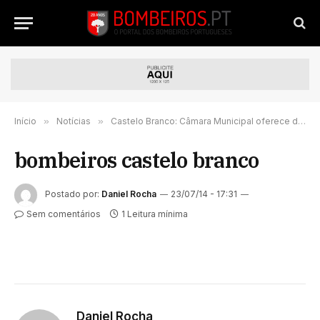
Início
»
Notícias
»
Castelo Branco: Câmara Municipal oferece duas viaturas aos Bombeiros
bombeiros castelo branco
Postado por:
Daniel Rocha
23/07/14 - 17:31
Sem comentários
1 Leitura mínima
Daniel Rocha