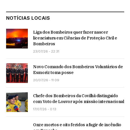
NOTÍCIAS LOCAIS
Liga dos Bombeiros quer fazer nascer
licenciatura em Ciências de Proteção Civil e
Bombeiros
23/07/26 - 22:31
Novo Comando dos Bombeiros Voluntários de
Esmoriz toma posse
20/07/26 - 11:09
Chefe dos Bombeiros da Covilhã distinguido
com Voto de Louvor após missão internacional
17/07/26 - 0:13
Onze mortos e oito feridos a fugir de incêndio