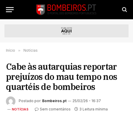
Início
»
Notícias
Cabe às autarquias reportar
prejuízos do mau tempo nos
quartéis de bombeiros
Postado por:
Bombeiros.pt
25/02/26 - 16:37
Sem comentários
3 Leitura mínima
NOTÍCIAS