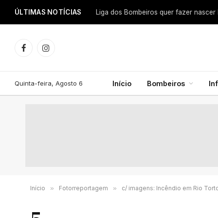
ÚLTIMAS NOTÍCIAS
Facebook
Instagram
Quinta-feira, Agosto 6
Início
Bombeiros
In
Início
»
Fotorreportagem
»
c/ imagens: Incêndio em Rio Tort