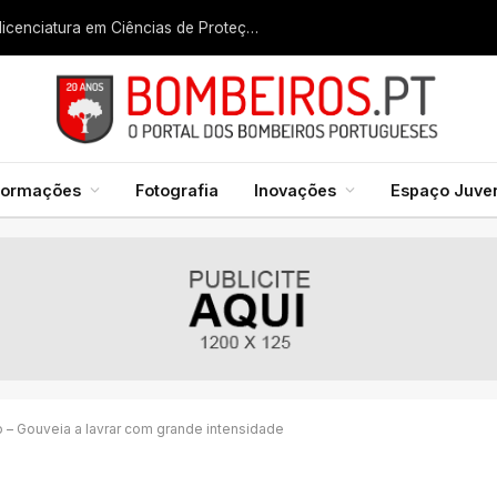
Liga dos Bombeiros quer fazer nascer licenciatura em Ciências de Proteção Civil e Bombeiros
formações
Fotografia
Inovações
Espaço Juven
o – Gouveia a lavrar com grande intensidade