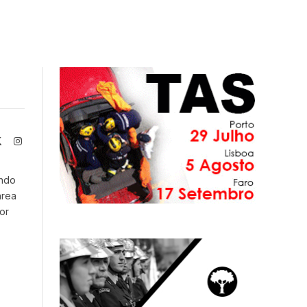
book
X
Instagram
(Twitter)
endo
área
or