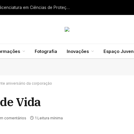
Liga dos Bombeiros quer fazer nascer licenciatura em Ciências de Proteção Civil e Bombeiros
formações
Fotografia
Inovações
Espaço Juveni
nte aniversário da corporação
 de Vida
m comentários
1 Leitura mínima