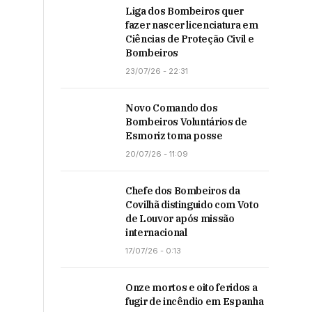
Liga dos Bombeiros quer
fazer nascer licenciatura em
Ciências de Proteção Civil e
Bombeiros
23/07/26 - 22:31
Novo Comando dos
Bombeiros Voluntários de
Esmoriz toma posse
20/07/26 - 11:09
Chefe dos Bombeiros da
Covilhã distinguido com Voto
de Louvor após missão
internacional
17/07/26 - 0:13
Onze mortos e oito feridos a
fugir de incêndio em Espanha