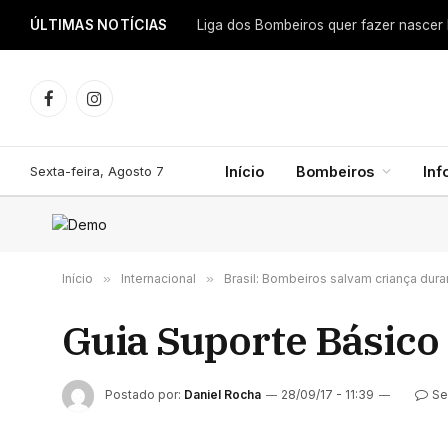
ÚLTIMAS NOTÍCIAS
Facebook
Instagram
Sexta-feira, Agosto 7
Início
Bombeiros
In
Início
»
Internacional
»
Brasil: Bombeiros salvam criança dura
Guia Suporte Básico
Postado por:
Daniel Rocha
28/09/17 - 11:39
Se