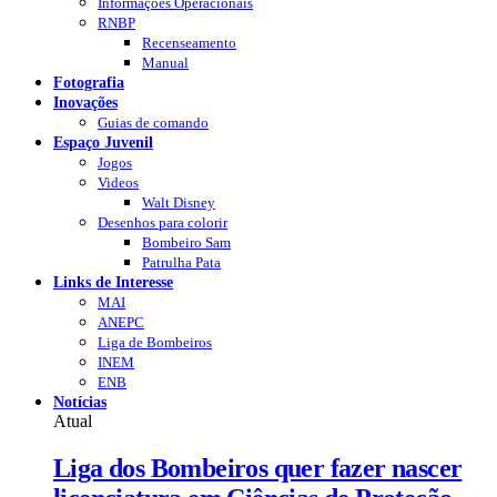
Informações Operacionais
RNBP
Recenseamento
Manual
Fotografia
Inovações
Guias de comando
Espaço Juvenil
Jogos
Videos
Walt Disney
Desenhos para colorir
Bombeiro Sam
Patrulha Pata
Links de Interesse
MAI
ANEPC
Liga de Bombeiros
INEM
ENB
Notícias
Atual
Liga dos Bombeiros quer fazer nascer