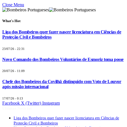
Close Menu
What's Hot
Liga dos Bombeiros quer fazer nascer licenciatura em Ciências de
Proteção Civil e Bombeiros
23/07/26 - 22:31
Novo Comando dos Bombeiros Voluntários de Esmoriz toma posse
20/07/26 - 11:09
Chefe dos Bombeiros da Covilhã distinguido com Voto de Louvor
após missão internacional
17/07/26 - 0:13
Facebook
X (Twitter)
Instagram
Últimas Notícias
Liga dos Bombeiros quer fazer nascer licenciatura em Ciências de
Proteção Civil e Bombeiros