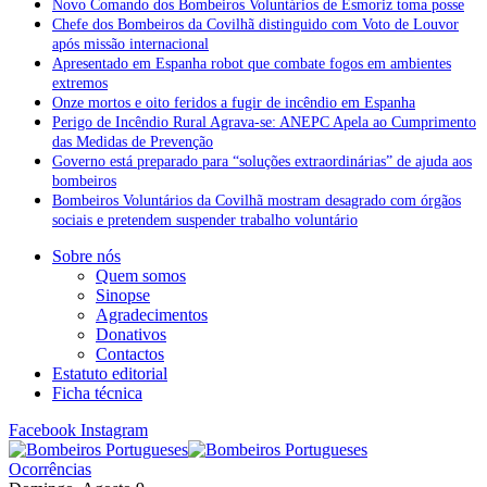
Novo Comando dos Bombeiros Voluntários de Esmoriz toma posse
Chefe dos Bombeiros da Covilhã distinguido com Voto de Louvor
após missão internacional
Apresentado em Espanha robot que combate fogos em ambientes
extremos
Onze mortos e oito feridos a fugir de incêndio em Espanha
Perigo de Incêndio Rural Agrava-se: ANEPC Apela ao Cumprimento
das Medidas de Prevenção
Governo está preparado para “soluções extraordinárias” de ajuda aos
bombeiros
Bombeiros Voluntários da Covilhã mostram desagrado com órgãos
sociais e pretendem suspender trabalho voluntário
Sobre nós
Quem somos
Sinopse
Agradecimentos
Donativos
Contactos
Estatuto editorial
Ficha técnica
Facebook
Instagram
Ocorrências