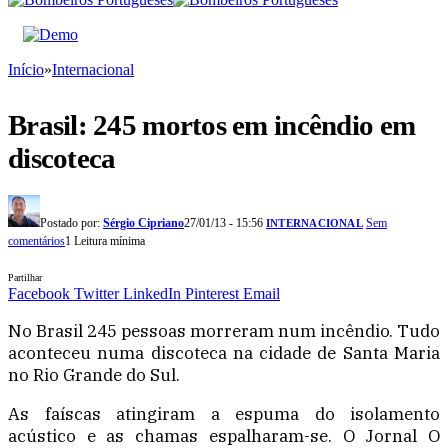
Início
»
Internacional
Brasil: 245 mortos em incêndio em
discoteca
Postado por:
Sérgio Cipriano
27/01/13 - 15:56
Sem
INTERNACIONAL
comentários
1 Leitura mínima
Partilhar
Facebook
Twitter
LinkedIn
Pinterest
Email
No Brasil 245 pessoas morreram num incêndio. Tudo
aconteceu numa discoteca na cidade de Santa Maria
no Rio Grande do Sul.
As faíscas atingiram a espuma do isolamento
acústico e as chamas espalharam-se. O Jornal O