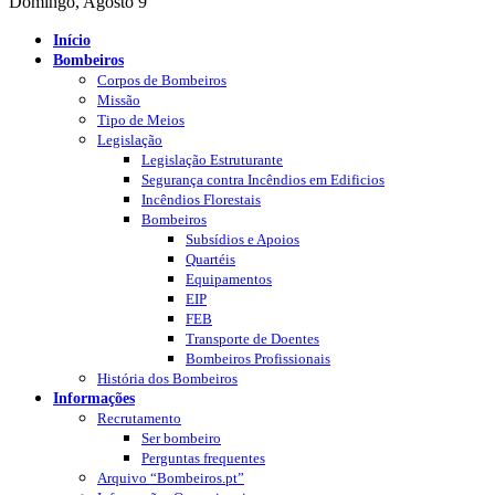
Domingo, Agosto 9
Início
Bombeiros
Corpos de Bombeiros
Missão
Tipo de Meios
Legislação
Legislação Estruturante
Segurança contra Incêndios em Edificios
Incêndios Florestais
Bombeiros
Subsídios e Apoios
Quartéis
Equipamentos
EIP
FEB
Transporte de Doentes
Bombeiros Profissionais
História dos Bombeiros
Informações
Recrutamento
Ser bombeiro
Perguntas frequentes
Arquivo “Bombeiros.pt”