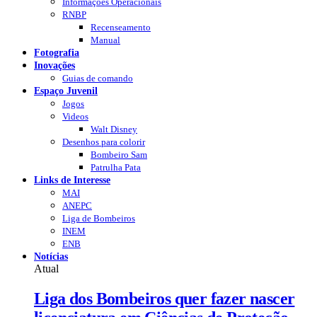
Informações Operacionais
RNBP
Recenseamento
Manual
Fotografia
Inovações
Guias de comando
Espaço Juvenil
Jogos
Videos
Walt Disney
Desenhos para colorir
Bombeiro Sam
Patrulha Pata
Links de Interesse
MAI
ANEPC
Liga de Bombeiros
INEM
ENB
Notícias
Atual
Liga dos Bombeiros quer fazer nascer