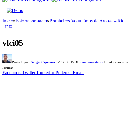
Início
»
Fotorreportagem
»
Bombeiros Voluntários da Areosa – Rio
Tinto
vlci05
Postado por:
Sérgio Cipriano
16/05/13 - 19:31
Sem comentários
1 Leitura mínima
Partilhar
Facebook
Twitter
LinkedIn
Pinterest
Email