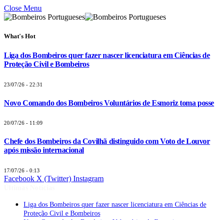
Close Menu
What's Hot
Liga dos Bombeiros quer fazer nascer licenciatura em Ciências de
Proteção Civil e Bombeiros
23/07/26 - 22:31
Novo Comando dos Bombeiros Voluntários de Esmoriz toma posse
20/07/26 - 11:09
Chefe dos Bombeiros da Covilhã distinguido com Voto de Louvor
após missão internacional
17/07/26 - 0:13
Facebook
X (Twitter)
Instagram
Últimas Notícias
Liga dos Bombeiros quer fazer nascer licenciatura em Ciências de
Proteção Civil e Bombeiros