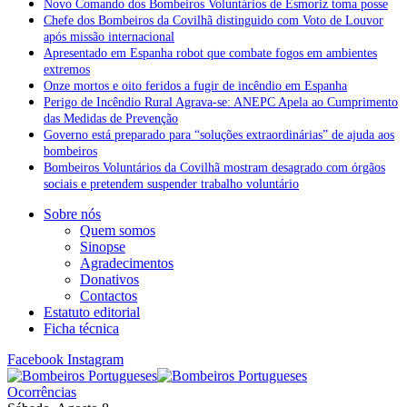
Novo Comando dos Bombeiros Voluntários de Esmoriz toma posse
Chefe dos Bombeiros da Covilhã distinguido com Voto de Louvor
após missão internacional
Apresentado em Espanha robot que combate fogos em ambientes
extremos
Onze mortos e oito feridos a fugir de incêndio em Espanha
Perigo de Incêndio Rural Agrava-se: ANEPC Apela ao Cumprimento
das Medidas de Prevenção
Governo está preparado para “soluções extraordinárias” de ajuda aos
bombeiros
Bombeiros Voluntários da Covilhã mostram desagrado com órgãos
sociais e pretendem suspender trabalho voluntário
Sobre nós
Quem somos
Sinopse
Agradecimentos
Donativos
Contactos
Estatuto editorial
Ficha técnica
Facebook
Instagram
Ocorrências