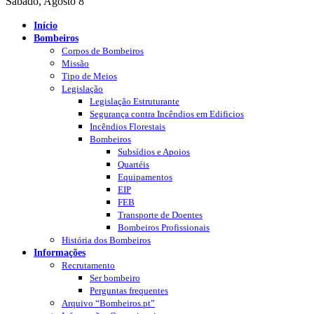
Sábado, Agosto 8
Início
Bombeiros
Corpos de Bombeiros
Missão
Tipo de Meios
Legislação
Legislação Estruturante
Segurança contra Incêndios em Edificios
Incêndios Florestais
Bombeiros
Subsídios e Apoios
Quartéis
Equipamentos
EIP
FEB
Transporte de Doentes
Bombeiros Profissionais
História dos Bombeiros
Informações
Recrutamento
Ser bombeiro
Perguntas frequentes
Arquivo “Bombeiros.pt”