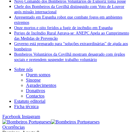
Novo Comando dos Bombeiros Voluntários de Esmoriz toma posse
Chefe dos Bombeiros da Covilhã distinguido com Voto de Louvor
após missão internacional
Apresentado em Espanha robot que combate fogos em ambientes
extremos
Onze mortos e oito feridos a fugir de incêndio em Espanha
Perigo de Incêndio Rural Agrava-se: ANEPC Apela ao Cumprimento
das Medidas de Prevenção
Governo está preparado para “soluções extraordinárias” de ajuda aos
bombeiros
Bombeiros Voluntários da Covilhã mostram desagrado com órgãos
sociais e pretendem suspender trabalho voluntário
Sobre nós
Quem somos
Sinopse
Agradecimentos
Donativos
Contactos
Estatuto editorial
Ficha técnica
Facebook
Instagram
Ocorrências