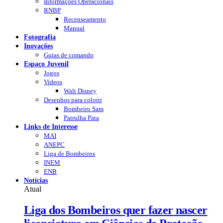
Informações Operacionais
RNBP
Recenseamento
Manual
Fotografia
Inovações
Guias de comando
Espaço Juvenil
Jogos
Videos
Walt Disney
Desenhos para colorir
Bombeiro Sam
Patrulha Pata
Links de Interesse
MAI
ANEPC
Liga de Bombeiros
INEM
ENB
Notícias
Atual
Liga dos Bombeiros quer fazer nascer