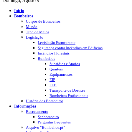
Domingo, Agosto 9
Início
Bombeiros
Corpos de Bombeiros
Missão
Tipo de Meios
Legislação
Legislação Estruturante
Segurança contra Incêndios em Edificios
Incêndios Florestais
Bombeiros
Subsídios e Apoios
Quartéis
Equipamentos
EIP
FEB
Transporte de Doentes
Bombeiros Profissionais
História dos Bombeiros
Informações
Recrutamento
Ser bombeiro
Perguntas frequentes
Arquivo “Bombeiros.pt”