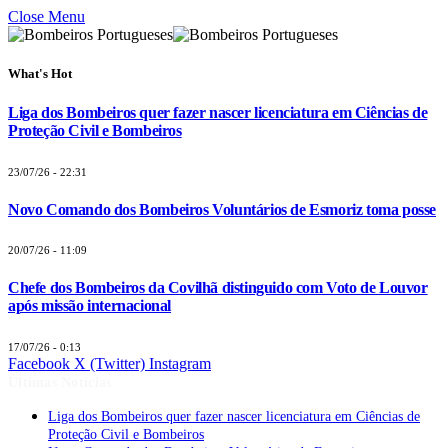
Close Menu
What's Hot
Liga dos Bombeiros quer fazer nascer licenciatura em Ciências de
Proteção Civil e Bombeiros
23/07/26 - 22:31
Novo Comando dos Bombeiros Voluntários de Esmoriz toma posse
20/07/26 - 11:09
Chefe dos Bombeiros da Covilhã distinguido com Voto de Louvor
após missão internacional
17/07/26 - 0:13
Facebook
X (Twitter)
Instagram
Últimas Notícias
Liga dos Bombeiros quer fazer nascer licenciatura em Ciências de
Proteção Civil e Bombeiros