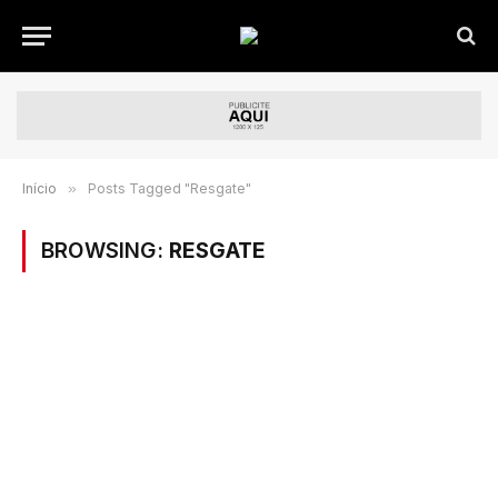
Início
»
Posts Tagged "Resgate"
BROWSING:
RESGATE