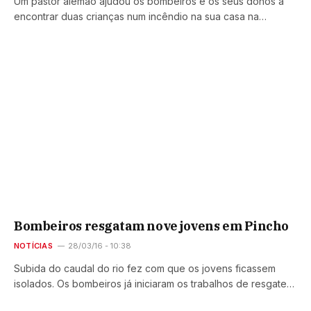
Um pastor alemão ajudou os bombeiros e os seus donos a
encontrar duas crianças num incêndio na sua casa na…
Bombeiros resgatam nove jovens em Pincho
NOTÍCIAS
28/03/16 - 10:38
Subida do caudal do rio fez com que os jovens ficassem
isolados. Os bombeiros já iniciaram os trabalhos de resgate…