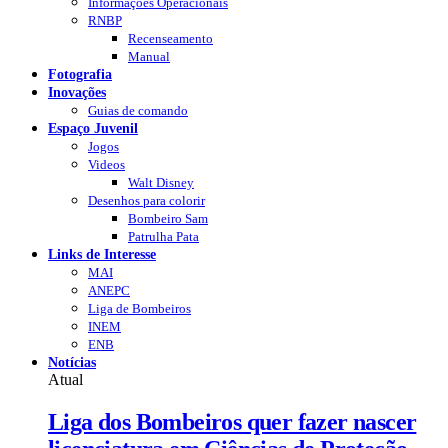
Informações Operacionais
RNBP
Recenseamento
Manual
Fotografia
Inovações
Guias de comando
Espaço Juvenil
Jogos
Videos
Walt Disney
Desenhos para colorir
Bombeiro Sam
Patrulha Pata
Links de Interesse
MAI
ANEPC
Liga de Bombeiros
INEM
ENB
Notícias
Atual
Liga dos Bombeiros quer fazer nascer