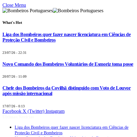
Close Menu
What's Hot
Liga dos Bombeiros quer fazer nascer licenciatura em Ciências de
Proteção Civil e Bombeiros
23/07/26 - 22:31
Novo Comando dos Bombeiros Voluntários de Esmoriz toma posse
20/07/26 - 11:09
Chefe dos Bombeiros da Covilhã distinguido com Voto de Louvor
após missão internacional
17/07/26 - 0:13
Facebook
X (Twitter)
Instagram
Últimas Notícias
Liga dos Bombeiros quer fazer nascer licenciatura em Ciências de
Proteção Civil e Bombeiros