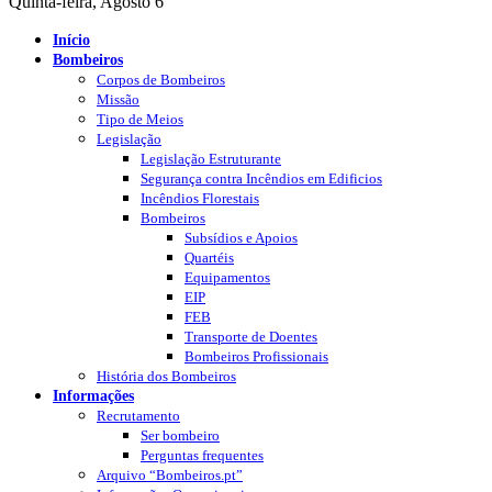
Quinta-feira, Agosto 6
Início
Bombeiros
Corpos de Bombeiros
Missão
Tipo de Meios
Legislação
Legislação Estruturante
Segurança contra Incêndios em Edificios
Incêndios Florestais
Bombeiros
Subsídios e Apoios
Quartéis
Equipamentos
EIP
FEB
Transporte de Doentes
Bombeiros Profissionais
História dos Bombeiros
Informações
Recrutamento
Ser bombeiro
Perguntas frequentes
Arquivo “Bombeiros.pt”