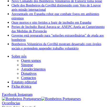
Novo Comando dos Bombeiros Voluntários de Esmoriz toma posse
Chefe dos Bombeiros da Covilhã distinguido com Voto de Louvor
após missão internacional
Apresentado em Espanha robot que combate fogos em ambientes
extremos
Onze mortos e oito feridos a fugir de incêndio em Espanha
Perigo de Incêndio Rural Agrava-se: ANEPC Apela ao Cumprimento
das Medidas de Prevenção
Governo está preparado para “soluções extraordinárias” de ajuda aos
bombeiros
Bombeiros Voluntários da Covilhã mostram desagrado com órgãos
sociais e pretendem suspender trabalho voluntário
Sobre nós
Quem somos
Sinopse
Agradecimentos
Donativos
Contactos
Estatuto editorial
Ficha técnica
Facebook
Instagram
Ocorrências