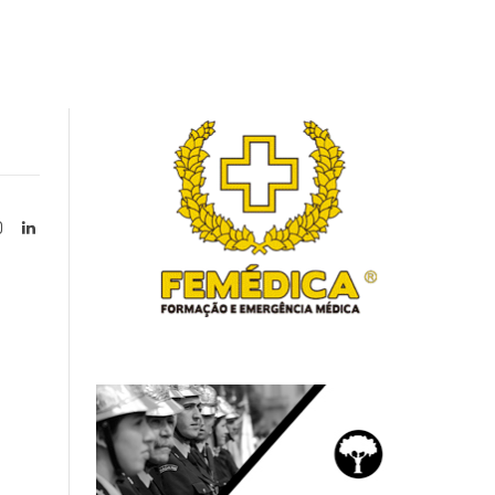
Instagram
LinkedIn
tter)