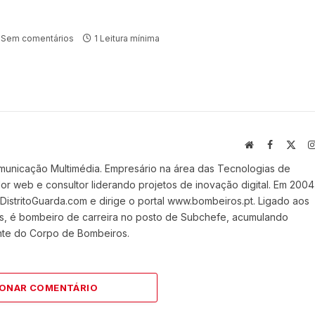
Sem comentários
1 Leitura mínima
Website
Facebook
X
(Twi
municação Multimédia. Empresário na área das Tecnologias de
 web e consultor liderando projetos de inovação digital. Em 2004
stritoGuarda.com e dirige o portal www.bombeiros.pt. Ligado aos
s, é bombeiro de carreira no posto de Subchefe, acumulando
nte do Corpo de Bombeiros.
IONAR COMENTÁRIO