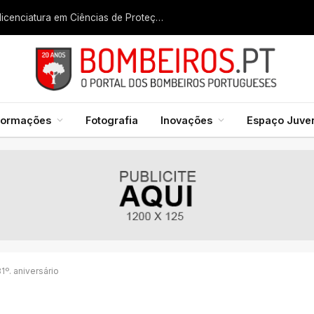
Liga dos Bombeiros quer fazer nascer licenciatura em Ciências de Proteção Civil e Bombeiros
formações
Fotografia
Inovações
Espaço Juven
º. aniversário