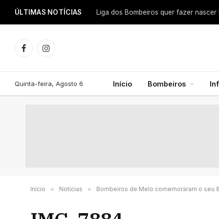
ÚLTIMAS NOTÍCIAS
Facebook
Instagram
Quinta-feira, Agosto 6
Início
Bombeiros
In
Início
»
Notícias
»
Bombeiros de Melo comemoraram o seu 81