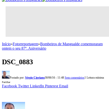
Início
»
Fotorreportagem
»
Bombeiros de Mangualde comemoraram
ontem o seu 87º. Aniversário
DSC_0883
Postado por:
Sérgio Cipriano
30/06/16 - 11:48
Sem comentários
1 Leitura mínima
Partilhar
Facebook
Twitter
LinkedIn
Pinterest
Email