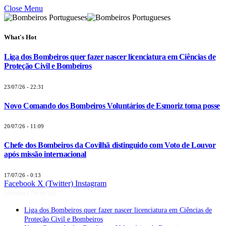
Close Menu
What's Hot
Liga dos Bombeiros quer fazer nascer licenciatura em Ciências de
Proteção Civil e Bombeiros
23/07/26 - 22:31
Novo Comando dos Bombeiros Voluntários de Esmoriz toma posse
20/07/26 - 11:09
Chefe dos Bombeiros da Covilhã distinguido com Voto de Louvor
após missão internacional
17/07/26 - 0:13
Facebook
X (Twitter)
Instagram
Últimas Notícias
Liga dos Bombeiros quer fazer nascer licenciatura em Ciências de
Proteção Civil e Bombeiros