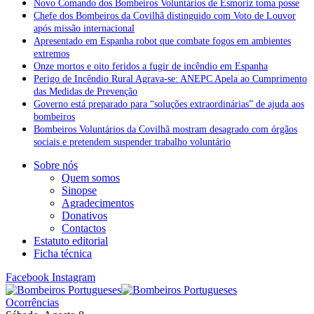
Novo Comando dos Bombeiros Voluntários de Esmoriz toma posse
Chefe dos Bombeiros da Covilhã distinguido com Voto de Louvor
após missão internacional
Apresentado em Espanha robot que combate fogos em ambientes
extremos
Onze mortos e oito feridos a fugir de incêndio em Espanha
Perigo de Incêndio Rural Agrava-se: ANEPC Apela ao Cumprimento
das Medidas de Prevenção
Governo está preparado para “soluções extraordinárias” de ajuda aos
bombeiros
Bombeiros Voluntários da Covilhã mostram desagrado com órgãos
sociais e pretendem suspender trabalho voluntário
Sobre nós
Quem somos
Sinopse
Agradecimentos
Donativos
Contactos
Estatuto editorial
Ficha técnica
Facebook
Instagram
Ocorrências