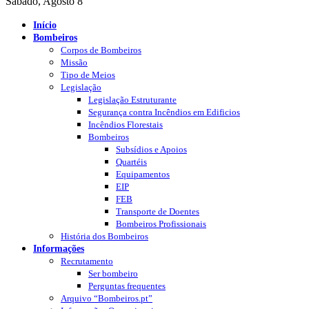
Sábado, Agosto 8
Início
Bombeiros
Corpos de Bombeiros
Missão
Tipo de Meios
Legislação
Legislação Estruturante
Segurança contra Incêndios em Edificios
Incêndios Florestais
Bombeiros
Subsídios e Apoios
Quartéis
Equipamentos
EIP
FEB
Transporte de Doentes
Bombeiros Profissionais
História dos Bombeiros
Informações
Recrutamento
Ser bombeiro
Perguntas frequentes
Arquivo “Bombeiros.pt”