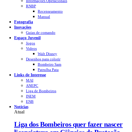
Informações Operacionais
RNBP
Recenseamento
Manual
Fotografia
Inovações
Guias de comando
Espaço Juvenil
Jogos
Videos
Walt Disney
Desenhos para colorir
Bombeiro Sam
Patrulha Pata
Links de Interesse
MAI
ANEPC
Liga de Bombeiros
INEM
ENB
Notícias
Atual
Liga dos Bombeiros quer fazer nascer