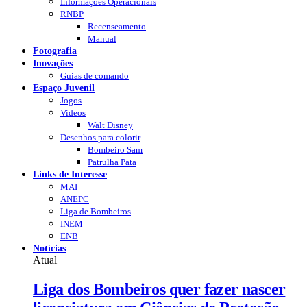
Informações Operacionais
RNBP
Recenseamento
Manual
Fotografia
Inovações
Guias de comando
Espaço Juvenil
Jogos
Videos
Walt Disney
Desenhos para colorir
Bombeiro Sam
Patrulha Pata
Links de Interesse
MAI
ANEPC
Liga de Bombeiros
INEM
ENB
Notícias
Atual
Liga dos Bombeiros quer fazer nascer