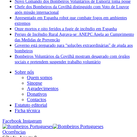
Novo Comando dos Bombeiros Voluntários de Esmoriz toma posse
Chefe dos Bombeiros da Covilhã distinguido com Voto de Louvor
após missão internacional
Apresentado em Espanha robot que combate fogos em ambientes
extremos
Onze mortos e oito feridos a fugir de incêndio em Espanha
Perigo de Incêndio Rural Agrava-se: ANEPC Apela ao Cumprimento
das Medidas de Prevenção
Governo está preparado para “soluções extraordinárias” de ajuda aos
bombeiros
Bombeiros Voluntários da Covilhã mostram desagrado com órgãos
sociais e pretendem suspender trabalho voluntário
Sobre nós
Quem somos
Sinopse
Agradecimentos
Donativos
Contactos
Estatuto editorial
Ficha técnica
Facebook
Instagram
Ocorrências