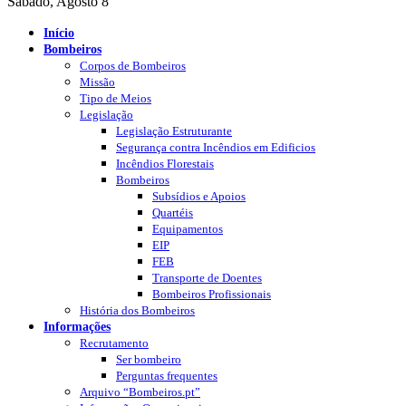
Sábado, Agosto 8
Início
Bombeiros
Corpos de Bombeiros
Missão
Tipo de Meios
Legislação
Legislação Estruturante
Segurança contra Incêndios em Edificios
Incêndios Florestais
Bombeiros
Subsídios e Apoios
Quartéis
Equipamentos
EIP
FEB
Transporte de Doentes
Bombeiros Profissionais
História dos Bombeiros
Informações
Recrutamento
Ser bombeiro
Perguntas frequentes
Arquivo “Bombeiros.pt”