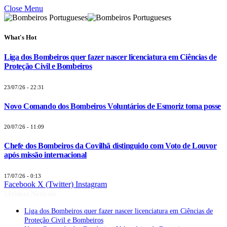
Close Menu
What's Hot
Liga dos Bombeiros quer fazer nascer licenciatura em Ciências de
Proteção Civil e Bombeiros
23/07/26 - 22:31
Novo Comando dos Bombeiros Voluntários de Esmoriz toma posse
20/07/26 - 11:09
Chefe dos Bombeiros da Covilhã distinguido com Voto de Louvor
após missão internacional
17/07/26 - 0:13
Facebook
X (Twitter)
Instagram
Últimas Notícias
Liga dos Bombeiros quer fazer nascer licenciatura em Ciências de
Proteção Civil e Bombeiros