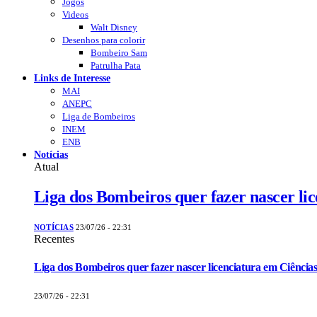
Jogos
Videos
Walt Disney
Desenhos para colorir
Bombeiro Sam
Patrulha Pata
Links de Interesse
MAI
ANEPC
Liga de Bombeiros
INEM
ENB
Notícias
Atual
Liga dos Bombeiros quer fazer nascer li
NOTÍCIAS
23/07/26 - 22:31
Recentes
Liga dos Bombeiros quer fazer nascer licenciatura em Ciências
23/07/26 - 22:31