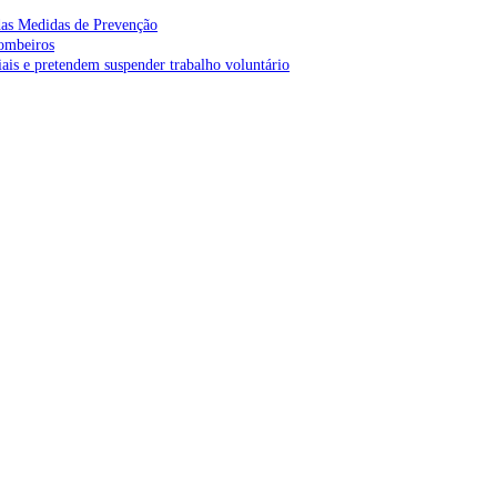
as Medidas de Prevenção
bombeiros
is e pretendem suspender trabalho voluntário