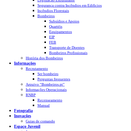
Legislação Estruturante
Segurança contra Incêndios em Edificios
Incêndios Florestais
Bombeiros
Subsídios e Apoios
Quartéis
Equipamentos
EIP
FEB
Transporte de Doentes
Bombeiros Profissionais
História dos Bombeiros
Informações
Recrutamento
Ser bombeiro
Perguntas frequentes
Arquivo “Bombeiros.pt”
Informações Operacionais
RNBP
Recenseamento
Manual
Fotografia
Inovações
Guias de comando
Espaço Juvenil