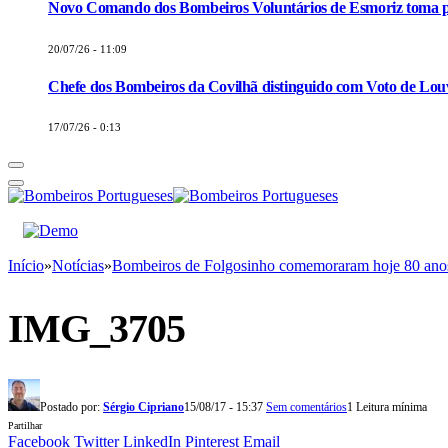
Novo Comando dos Bombeiros Voluntários de Esmoriz toma p
20/07/26 - 11:09
Chefe dos Bombeiros da Covilhã distinguido com Voto de Louv
17/07/26 - 0:13
Início
»
Notícias
»
Bombeiros de Folgosinho comemoraram hoje 80 anos
IMG_3705
Postado por:
Sérgio Cipriano
15/08/17 - 15:37
Sem comentários
1 Leitura mínima
Partilhar
Facebook
Twitter
LinkedIn
Pinterest
Email