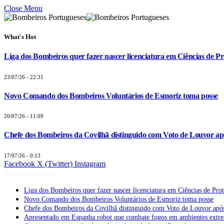
Close Menu
What's Hot
Liga dos Bombeiros quer fazer nascer licenciatura em Ciências de Pr
23/07/26 - 22:31
Novo Comando dos Bombeiros Voluntários de Esmoriz toma posse
20/07/26 - 11:09
Chefe dos Bombeiros da Covilhã distinguido com Voto de Louvor apó
17/07/26 - 0:13
Facebook
X (Twitter)
Instagram
Últimas Notícias
Liga dos Bombeiros quer fazer nascer licenciatura em Ciências de Pro
Novo Comando dos Bombeiros Voluntários de Esmoriz toma posse
Chefe dos Bombeiros da Covilhã distinguido com Voto de Louvor após
Apresentado em Espanha robot que combate fogos em ambientes extr