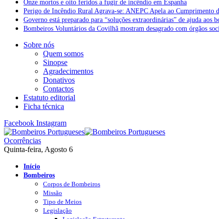
Onze mortos e oito feridos a fugir de incêndio em Espanha
Perigo de Incêndio Rural Agrava-se: ANEPC Apela ao Cumprimento d
Governo está preparado para “soluções extraordinárias” de ajuda aos 
Bombeiros Voluntários da Covilhã mostram desagrado com órgãos socia
Sobre nós
Quem somos
Sinopse
Agradecimentos
Donativos
Contactos
Estatuto editorial
Ficha técnica
Facebook
Instagram
Ocorrências
Quinta-feira, Agosto 6
Início
Bombeiros
Corpos de Bombeiros
Missão
Tipo de Meios
Legislação