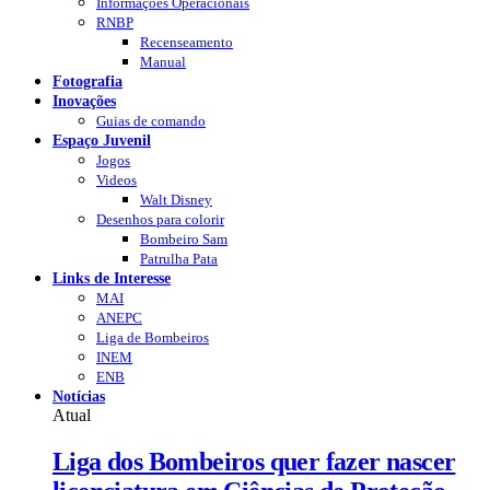
Informações Operacionais
RNBP
Recenseamento
Manual
Fotografia
Inovações
Guias de comando
Espaço Juvenil
Jogos
Videos
Walt Disney
Desenhos para colorir
Bombeiro Sam
Patrulha Pata
Links de Interesse
MAI
ANEPC
Liga de Bombeiros
INEM
ENB
Notícias
Atual
Liga dos Bombeiros quer fazer nascer