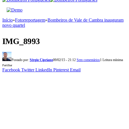
Início
»
Fotorreportagem
»
Bombeiros de Vale de Cambra inauguram
novo quartel
IMG_8993
Postado por:
Sérgio Cipriano
09/02/15 - 21:12
Sem comentários
1 Leitura mínima
Partilhar
Facebook
Twitter
LinkedIn
Pinterest
Email