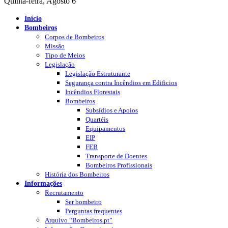
Quinta-feira, Agosto 6
Início
Bombeiros
Corpos de Bombeiros
Missão
Tipo de Meios
Legislação
Legislação Estruturante
Segurança contra Incêndios em Edificios
Incêndios Florestais
Bombeiros
Subsídios e Apoios
Quartéis
Equipamentos
EIP
FEB
Transporte de Doentes
Bombeiros Profissionais
História dos Bombeiros
Informações
Recrutamento
Ser bombeiro
Perguntas frequentes
Arquivo “Bombeiros.pt”