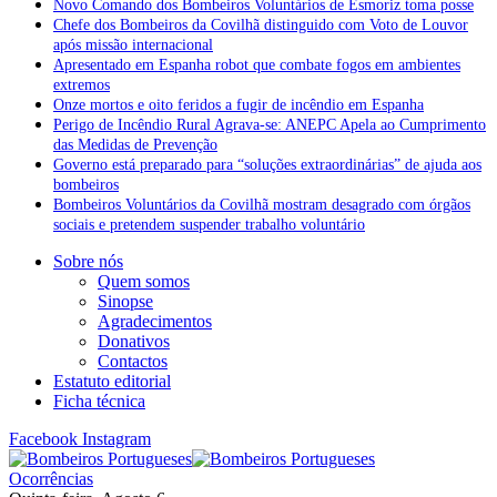
Novo Comando dos Bombeiros Voluntários de Esmoriz toma posse
Chefe dos Bombeiros da Covilhã distinguido com Voto de Louvor
após missão internacional
Apresentado em Espanha robot que combate fogos em ambientes
extremos
Onze mortos e oito feridos a fugir de incêndio em Espanha
Perigo de Incêndio Rural Agrava-se: ANEPC Apela ao Cumprimento
das Medidas de Prevenção
Governo está preparado para “soluções extraordinárias” de ajuda aos
bombeiros
Bombeiros Voluntários da Covilhã mostram desagrado com órgãos
sociais e pretendem suspender trabalho voluntário
Sobre nós
Quem somos
Sinopse
Agradecimentos
Donativos
Contactos
Estatuto editorial
Ficha técnica
Facebook
Instagram
Ocorrências