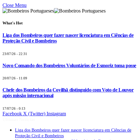
Close Menu
What's Hot
Liga dos Bombeiros quer fazer nascer licenciatura em Ciências de
Proteção Civil e Bombeiros
23/07/26 - 22:31
Novo Comando dos Bombeiros Voluntários de Esmoriz toma posse
20/07/26 - 11:09
Chefe dos Bombeiros da Covilhã distinguido com Voto de Louvor
após missão internacional
17/07/26 - 0:13
Facebook
X (Twitter)
Instagram
Últimas Notícias
Liga dos Bombeiros quer fazer nascer licenciatura em Ciências de
Proteção Civil e Bombeiros