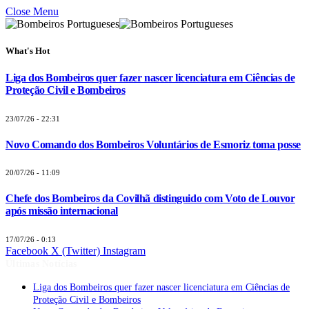
Close Menu
What's Hot
Liga dos Bombeiros quer fazer nascer licenciatura em Ciências de
Proteção Civil e Bombeiros
23/07/26 - 22:31
Novo Comando dos Bombeiros Voluntários de Esmoriz toma posse
20/07/26 - 11:09
Chefe dos Bombeiros da Covilhã distinguido com Voto de Louvor
após missão internacional
17/07/26 - 0:13
Facebook
X (Twitter)
Instagram
Últimas Notícias
Liga dos Bombeiros quer fazer nascer licenciatura em Ciências de
Proteção Civil e Bombeiros