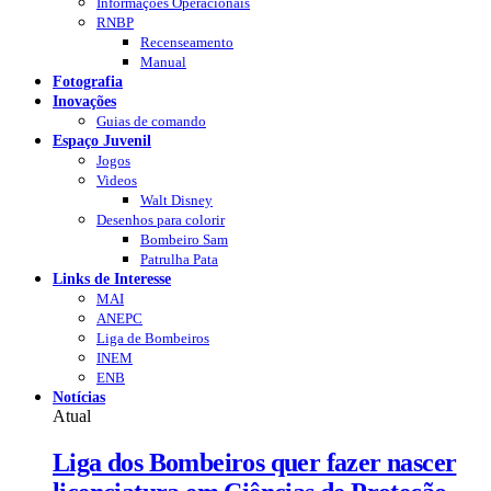
Informações Operacionais
RNBP
Recenseamento
Manual
Fotografia
Inovações
Guias de comando
Espaço Juvenil
Jogos
Videos
Walt Disney
Desenhos para colorir
Bombeiro Sam
Patrulha Pata
Links de Interesse
MAI
ANEPC
Liga de Bombeiros
INEM
ENB
Notícias
Atual
Liga dos Bombeiros quer fazer nascer