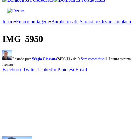
Início
»
Fotorreportagem
»
Bombeiros de Sardoal realizam simulacro
IMG_5950
Postado por:
Sérgio Cipriano
24/03/13 - 0:10
Sem comentários
1 Leitura mínima
Partilhar
Facebook
Twitter
LinkedIn
Pinterest
Email