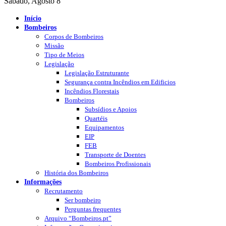
Sábado, Agosto 8
Início
Bombeiros
Corpos de Bombeiros
Missão
Tipo de Meios
Legislação
Legislação Estruturante
Segurança contra Incêndios em Edificios
Incêndios Florestais
Bombeiros
Subsídios e Apoios
Quartéis
Equipamentos
EIP
FEB
Transporte de Doentes
Bombeiros Profissionais
História dos Bombeiros
Informações
Recrutamento
Ser bombeiro
Perguntas frequentes
Arquivo “Bombeiros.pt”