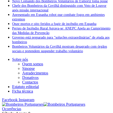
Novo Comando dos Bombeiros Voluntários de Esmoriz toma posse
Chefe dos Bombeiros da Covilhã distinguido com Voto de Louvor
após missão internacional
Apresentado em Espanha robot que combate fogos em ambientes
extremos
Onze mortos e oito feridos a fugir de incêndio em Espanha
Perigo de Incêndio Rural Agrava-se: ANEPC Apela ao Cumprimento
das Medidas de Prevenção
Governo está preparado para “soluções extraordinárias” de ajuda aos
bombeiros
Bombeiros Voluntários da Covilhã mostram desagrado com órgãos
sociais e pretendem suspender trabalho voluntário
Sobre nós
Quem somos
Sinopse
Agradecimentos
Donativos
Contactos
Estatuto editorial
Ficha técnica
Facebook
Instagram
Ocorrências