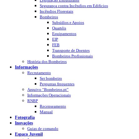
Legislação Estruturante
Segurança contra Incêndios em Edificios
Incêndios Florestais
Bombeiros
Subsídios e Apoios
Quartéis
Equipamentos
EIP
FEB
Transporte de Doentes
Bombeiros Profissionais
História dos Bombeiros
Informações
Recrutamento
Ser bombeiro
Perguntas frequentes
Arquivo “Bombeiros.pt”
Informações Operacionais
RNBP
Recenseamento
Manual
Fotografia
Inovações
Guias de comando
Espaço Juvenil