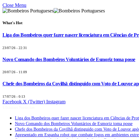
Close Menu
What's Hot
Liga dos Bombeiros quer fazer nascer licenciatura em Ciências de Pr
23/07/26 - 22:31
Novo Comando dos Bombeiros Voluntários de Esmoriz toma posse
20/07/26 - 11:09
Chefe dos Bombeiros da Covilhã distinguido com Voto de Louvor apó
17/07/26 - 0:13
Facebook
X (Twitter)
Instagram
Últimas Notícias
Liga dos Bombeiros quer fazer nascer licenciatura em Ciências de Pro
Novo Comando dos Bombeiros Voluntários de Esmoriz toma posse
Chefe dos Bombeiros da Covilhã distinguido com Voto de Louvor após
Apresentado em Espanha robot que combate fogos em ambientes extr