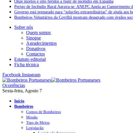
Onze mortos e oito feridos a fugir de incêndio em Espanha
Perigo de Incêndio Rural Agrava-se: ANEPC Apela ao Cumprimento d
Governo está preparado para “soluções extraordinárias” de ajuda aos 
Bombeiros Voluntários da Covilhã mostram desagrado com órgãos socia
Sobre nós
Quem somos
Sinopse
Agradecimentos
Donativos
Contactos
Estatuto editorial
Ficha técnica
Facebook
Instagram
Ocorrências
Sexta-feira, Agosto 7
Início
Bombeiros
Corpos de Bombeiros
Missão
Tipo de Meios
Legislação