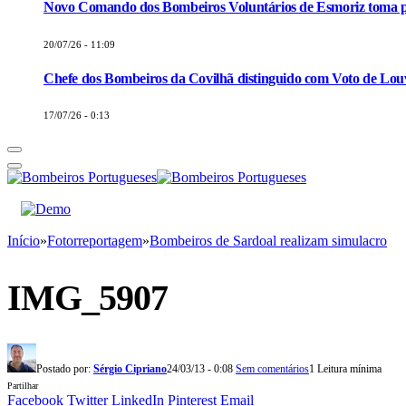
Novo Comando dos Bombeiros Voluntários de Esmoriz toma p
20/07/26 - 11:09
Chefe dos Bombeiros da Covilhã distinguido com Voto de Louv
17/07/26 - 0:13
Início
»
Fotorreportagem
»
Bombeiros de Sardoal realizam simulacro
IMG_5907
Postado por:
Sérgio Cipriano
24/03/13 - 0:08
Sem comentários
1 Leitura mínima
Partilhar
Facebook
Twitter
LinkedIn
Pinterest
Email