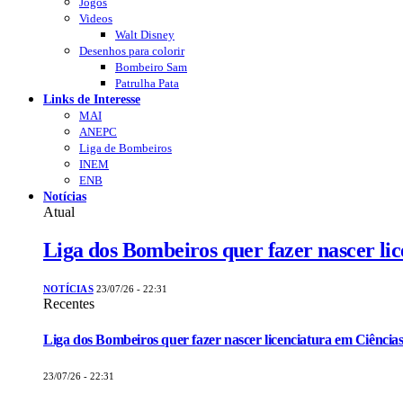
Jogos
Videos
Walt Disney
Desenhos para colorir
Bombeiro Sam
Patrulha Pata
Links de Interesse
MAI
ANEPC
Liga de Bombeiros
INEM
ENB
Notícias
Atual
Liga dos Bombeiros quer fazer nascer li
NOTÍCIAS
23/07/26 - 22:31
Recentes
Liga dos Bombeiros quer fazer nascer licenciatura em Ciências
23/07/26 - 22:31