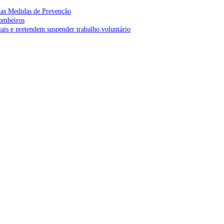
as Medidas de Prevenção
bombeiros
is e pretendem suspender trabalho voluntário