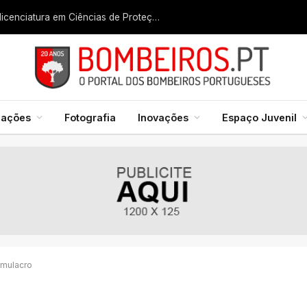
Liga dos Bombeiros quer fazer nascer licenciatura em Ciências de Proteção Civil e Bombeiros
mações
Fotografia
Inovações
Espaço Juvenil
imulacro