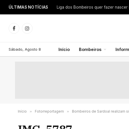
ÚLTIMAS NOTÍCIAS
Facebook
Instagram
Sábado, Agosto 8
Início
Bombeiros
Infor
Início
»
Fotorreportagem
»
Bombeiros de Sardoal realizam s