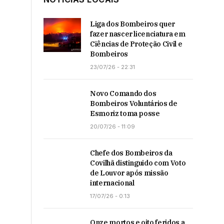
Liga dos Bombeiros quer
fazer nascer licenciatura em
Ciências de Proteção Civil e
Bombeiros
23/07/26 - 22:31
Novo Comando dos
Bombeiros Voluntários de
Esmoriz toma posse
20/07/26 - 11:09
Chefe dos Bombeiros da
Covilhã distinguido com Voto
de Louvor após missão
internacional
17/07/26 - 0:13
Onze mortos e oito feridos a