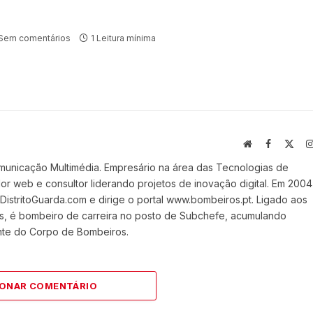
Sem comentários
1 Leitura mínima
Website
Facebook
X
(Twi
municação Multimédia. Empresário na área das Tecnologias de
 web e consultor liderando projetos de inovação digital. Em 2004
stritoGuarda.com e dirige o portal www.bombeiros.pt. Ligado aos
s, é bombeiro de carreira no posto de Subchefe, acumulando
nte do Corpo de Bombeiros.
IONAR COMENTÁRIO