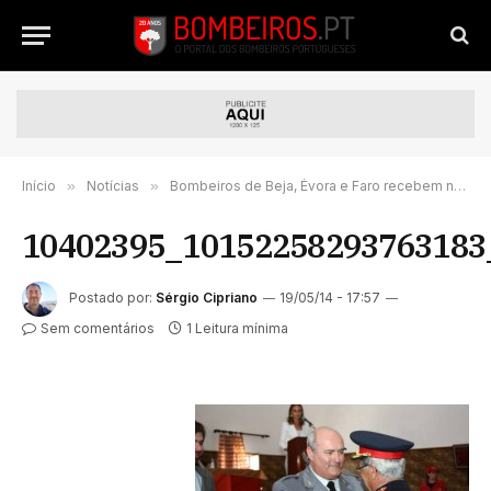
Início
»
Notícias
»
Bombeiros de Beja, Évora e Faro recebem novos rádios SIRESP
10402395_10152258293763183
Postado por:
Sérgio Cipriano
19/05/14 - 17:57
Sem comentários
1 Leitura mínima