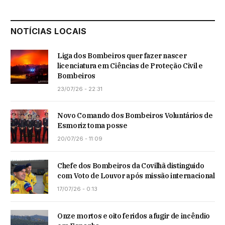
NOTÍCIAS LOCAIS
Liga dos Bombeiros quer fazer nascer
licenciatura em Ciências de Proteção Civil e
Bombeiros
23/07/26 - 22:31
Novo Comando dos Bombeiros Voluntários de
Esmoriz toma posse
20/07/26 - 11:09
Chefe dos Bombeiros da Covilhã distinguido
com Voto de Louvor após missão internacional
17/07/26 - 0:13
Onze mortos e oito feridos a fugir de incêndio