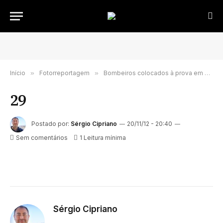
Início
»
Fotorreportagem
»
Bombeiros colocados à prova em exercício
29
Postado por:
Sérgio Cipriano
20/11/12 - 20:40
Sem comentários
1 Leitura mínima
Sérgio Cipriano