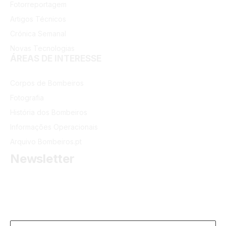
Fotorreportagem
Artigos Técnicos
Crónica Semanal
Novas Tecnologias
ÁREAS DE INTERESSE
Corpos de Bombeiros
Fotografia
História dos Bombeiros
Informações Operacionais
Arquivo Bombeiros.pt
Newsletter
Receba as últimas informações do portal dos Bombeiros
Portugueses.
Email