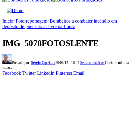
Início
»
Fotorreportagem
»
Bombeiros a combater incêndio em
depósito de pneus ao ar livre na Lousã
IMG_5078FOTOSLENTE
Postado por:
Sérgio Cipriano
29/08/12 - 16:04
Sem comentários
1 Leitura mínima
Partilhar
Facebook
Twitter
LinkedIn
Pinterest
Email