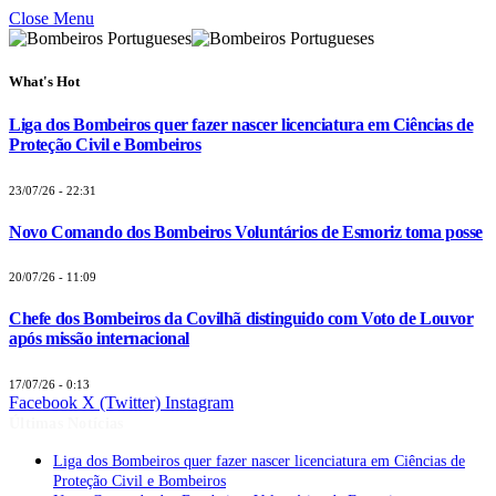
Close Menu
What's Hot
Liga dos Bombeiros quer fazer nascer licenciatura em Ciências de
Proteção Civil e Bombeiros
23/07/26 - 22:31
Novo Comando dos Bombeiros Voluntários de Esmoriz toma posse
20/07/26 - 11:09
Chefe dos Bombeiros da Covilhã distinguido com Voto de Louvor
após missão internacional
17/07/26 - 0:13
Facebook
X (Twitter)
Instagram
Últimas Notícias
Liga dos Bombeiros quer fazer nascer licenciatura em Ciências de
Proteção Civil e Bombeiros