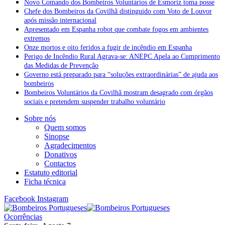
Novo Comando dos Bombeiros Voluntários de Esmoriz toma posse
Chefe dos Bombeiros da Covilhã distinguido com Voto de Louvor
após missão internacional
Apresentado em Espanha robot que combate fogos em ambientes
extremos
Onze mortos e oito feridos a fugir de incêndio em Espanha
Perigo de Incêndio Rural Agrava-se: ANEPC Apela ao Cumprimento
das Medidas de Prevenção
Governo está preparado para “soluções extraordinárias” de ajuda aos
bombeiros
Bombeiros Voluntários da Covilhã mostram desagrado com órgãos
sociais e pretendem suspender trabalho voluntário
Sobre nós
Quem somos
Sinopse
Agradecimentos
Donativos
Contactos
Estatuto editorial
Ficha técnica
Facebook
Instagram
Ocorrências