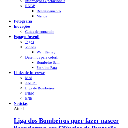
Informações Operacionais
RNBP
Recenseamento
Manual
Fotografia
Inovações
Guias de comando
Espaço Juvenil
Jogos
Videos
Walt Disney
Desenhos para colorir
Bombeiro Sam
Patrulha Pata
Links de Interesse
MAI
ANEPC
Liga de Bombeiros
INEM
ENB
Notícias
Atual
Liga dos Bombeiros quer fazer nascer