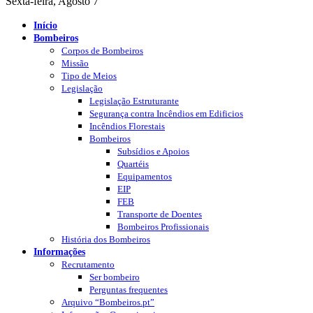
Sexta-feira, Agosto 7
Início
Bombeiros
Corpos de Bombeiros
Missão
Tipo de Meios
Legislação
Legislação Estruturante
Segurança contra Incêndios em Edificios
Incêndios Florestais
Bombeiros
Subsídios e Apoios
Quartéis
Equipamentos
EIP
FEB
Transporte de Doentes
Bombeiros Profissionais
História dos Bombeiros
Informações
Recrutamento
Ser bombeiro
Perguntas frequentes
Arquivo “Bombeiros.pt”