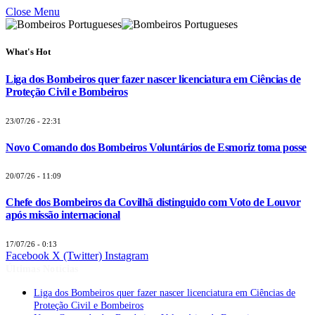
Close Menu
What's Hot
Liga dos Bombeiros quer fazer nascer licenciatura em Ciências de
Proteção Civil e Bombeiros
23/07/26 - 22:31
Novo Comando dos Bombeiros Voluntários de Esmoriz toma posse
20/07/26 - 11:09
Chefe dos Bombeiros da Covilhã distinguido com Voto de Louvor
após missão internacional
17/07/26 - 0:13
Facebook
X (Twitter)
Instagram
Últimas Notícias
Liga dos Bombeiros quer fazer nascer licenciatura em Ciências de
Proteção Civil e Bombeiros