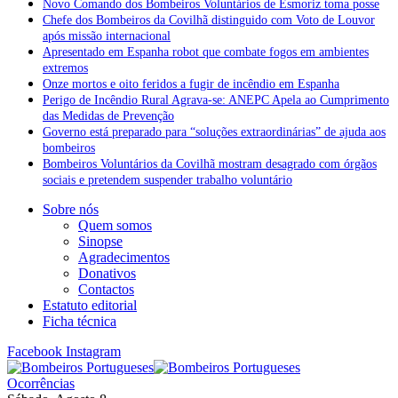
Novo Comando dos Bombeiros Voluntários de Esmoriz toma posse
Chefe dos Bombeiros da Covilhã distinguido com Voto de Louvor
após missão internacional
Apresentado em Espanha robot que combate fogos em ambientes
extremos
Onze mortos e oito feridos a fugir de incêndio em Espanha
Perigo de Incêndio Rural Agrava-se: ANEPC Apela ao Cumprimento
das Medidas de Prevenção
Governo está preparado para “soluções extraordinárias” de ajuda aos
bombeiros
Bombeiros Voluntários da Covilhã mostram desagrado com órgãos
sociais e pretendem suspender trabalho voluntário
Sobre nós
Quem somos
Sinopse
Agradecimentos
Donativos
Contactos
Estatuto editorial
Ficha técnica
Facebook
Instagram
Ocorrências