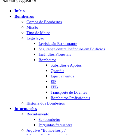
Sábado, Agosto 8
Início
Bombeiros
Corpos de Bombeiros
Missão
Tipo de Meios
Legislação
Legislação Estruturante
Segurança contra Incêndios em Edificios
Incêndios Florestais
Bombeiros
Subsídios e Apoios
Quartéis
Equipamentos
EIP
FEB
Transporte de Doentes
Bombeiros Profissionais
História dos Bombeiros
Informações
Recrutamento
Ser bombeiro
Perguntas frequentes
Arquivo “Bombeiros.pt”