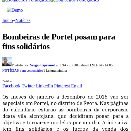
Início
»
Notícias
Bombeiras de Portel posam para
fins solidários
Postado por:
Sérgio Cipriano
12/11/14 - 13:50
Updated:
12/11/14 - 14:05
Sem comentários
1 Leitura mínima
NOTÍCIAS
Partilhar
Facebook
Twitter
LinkedIn
Pinterest
Email
Os meses de janeiro a dezembro de 2015 vão ser
especiais em Portel, no distrito de Évora. Nas páginas
do calendário estarão as bombeiras da corporação
desta vila alentejana, que decidiram posar para a
objetiva e tornar-se modelos por um dia. A iniciativa
tem fins solidários e os lucros da venda dos