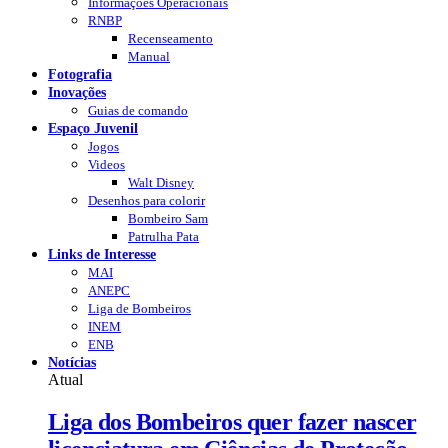
Informações Operacionais
RNBP
Recenseamento
Manual
Fotografia
Inovações
Guias de comando
Espaço Juvenil
Jogos
Videos
Walt Disney
Desenhos para colorir
Bombeiro Sam
Patrulha Pata
Links de Interesse
MAI
ANEPC
Liga de Bombeiros
INEM
ENB
Notícias
Atual
Liga dos Bombeiros quer fazer nascer