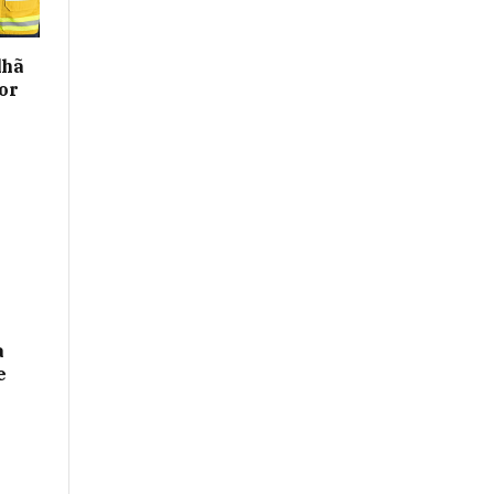
lhã
or
a
e