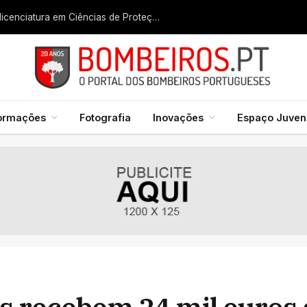
Liga dos Bombeiros quer fazer nascer licenciatura em Ciências de Proteção Civil e Bombeiros
formações
Fotografia
Inovações
Espaço Juveni