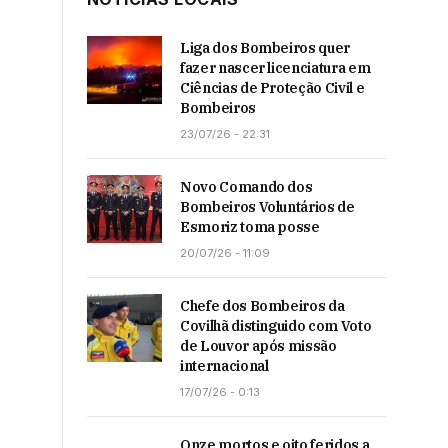
Liga dos Bombeiros quer
fazer nascer licenciatura em
Ciências de Proteção Civil e
Bombeiros
23/07/26 - 22:31
Novo Comando dos
Bombeiros Voluntários de
Esmoriz toma posse
20/07/26 - 11:09
Chefe dos Bombeiros da
Covilhã distinguido com Voto
de Louvor após missão
internacional
17/07/26 - 0:13
Onze mortos e oito feridos a