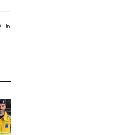
Instagram
LinkedIn
tter)