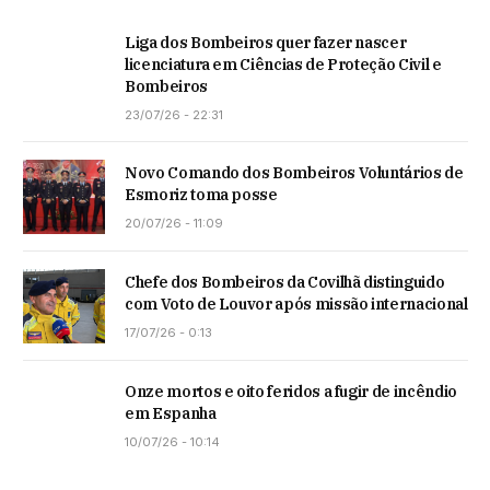
Liga dos Bombeiros quer fazer nascer
licenciatura em Ciências de Proteção Civil e
Bombeiros
23/07/26 - 22:31
Novo Comando dos Bombeiros Voluntários de
Esmoriz toma posse
20/07/26 - 11:09
Chefe dos Bombeiros da Covilhã distinguido
com Voto de Louvor após missão internacional
17/07/26 - 0:13
Onze mortos e oito feridos a fugir de incêndio
em Espanha
10/07/26 - 10:14